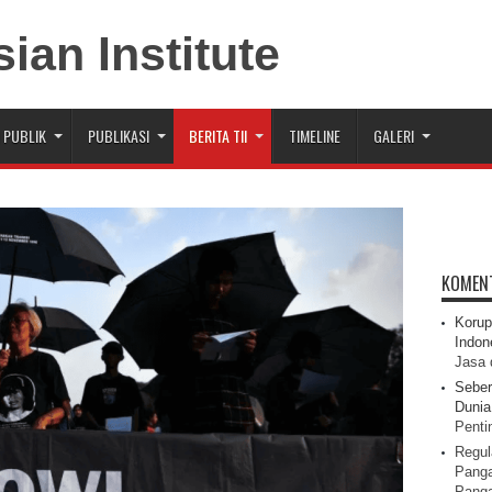
 PUBLIK
PUBLIKASI
BERITA TII
TIMELINE
GALERI
KOMEN
Korup
Indon
Jasa 
Seber
Dunia 
Pentin
Regul
Panga
Pang