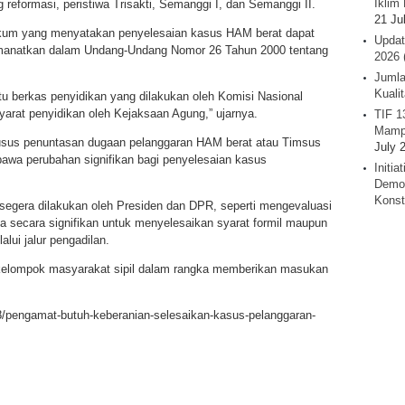
Iklim 
reformasi, peristiwa Trisakti, Semanggi I, dan Semanggi II.
21 Ju
ukum yang menyatakan penyelesaian kasus HAM berat dapat
Updat
iamanatkan dalam Undang-Undang Nomor 26 Tahun 2000 tentang
2026 
Jumla
Kuali
tu berkas penyidikan yang dilakukan oleh Komisi Nasional
rat penyidikan oleh Kejaksaan Agung,” ujarnya.
TIF 1
Mamp
usus penuntasan dugaan pelanggaran HAM berat atau Timsus
July 
wa perubahan signifikan bagi penyelesaian kasus
Initi
Demok
Konst
 segera dilakukan oleh Presiden dan DPR, seperti mengevaluasi
a secara signifikan untuk menyelesaikan syarat formil maupun
ui jalur pengadilan.
i kelompok masyarakat sipil dalam rangka memberikan masukan
8/pengamat-butuh-keberanian-selesaikan-kasus-pelanggaran-