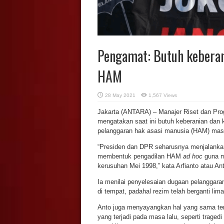
Pengamat: Butuh keberan
HAM
28 May 2021
1,567 Views
Jakarta (ANTARA) – Manajer Riset dan Prog
mengatakan saat ini butuh keberanian dan
pelanggaran hak asasi manusia (HAM) masa l
“Presiden dan DPR seharusnya menjalank
membentuk pengadilan HAM
ad hoc
guna m
kerusuhan Mei 1998,” kata Arfianto atau Ant
Ia menilai penyelesaian dugaan pelanggar
di tempat, padahal rezim telah berganti lim
Anto juga menyayangkan hal yang sama ter
yang terjadi pada masa lalu, seperti traged