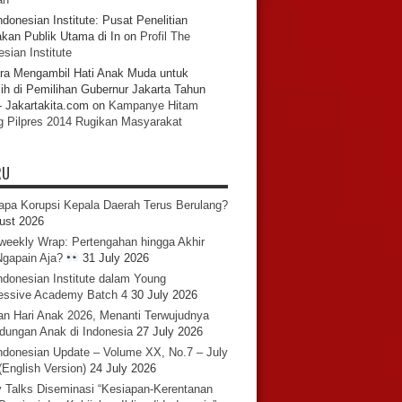
ndonesian Institute: Pusat Penelitian
akan Publik Utama di In
on
Profil The
sian Institute
ra Mengambil Hati Anak Muda untuk
ih di Pemilihan Gubernur Jakarta Tahun
- Jakartakita.com
on
Kampanye Hitam
g Pilpres 2014 Rugikan Masyarakat
RU
pa Korupsi Kepala Daerah Terus Berulang?
ust 2026
iweekly Wrap: Pertengahan hingga Akhir
 Ngapain Aja?
31 July 2026
ndonesian Institute dalam Young
essive Academy Batch 4
30 July 2026
an Hari Anak 2026, Menanti Terwujudnya
ndungan Anak di Indonesia
27 July 2026
ndonesian Update – Volume XX, No.7 – July
(English Version)
24 July 2026
y Talks Diseminasi “Kesiapan-Kerentanan