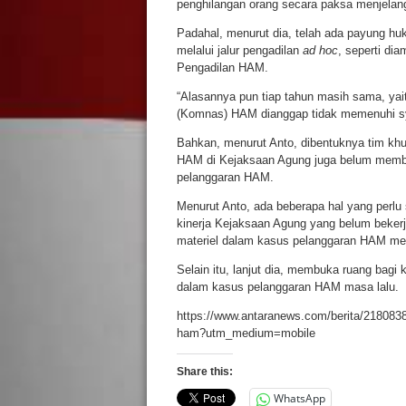
penghilangan orang secara paksa menjelang 
Padahal, menurut dia, telah ada payung h
melalui jalur pengadilan
ad hoc
, seperti d
Pengadilan HAM.
“Alasannya pun tiap tahun masih sama, yai
(Komnas) HAM dianggap tidak memenuhi sya
Bahkan, menurut Anto, dibentuknya tim kh
HAM di Kejaksaan Agung juga belum memba
pelanggaran HAM.
Menurut Anto, ada beberapa hal yang perlu
kinerja Kejaksaan Agung yang belum bekerj
materiel dalam kasus pelanggaran HAM melal
Selain itu, lanjut dia, membuka ruang bag
dalam kasus pelanggaran HAM masa lalu.
https://www.antaranews.com/berita/218083
ham?utm_medium=mobile
Share this:
WhatsApp