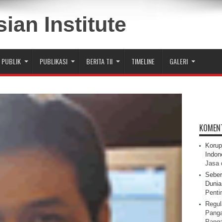
 PUBLIK
PUBLIKASI
BERITA TII
TIMELINE
GALERI
KOMEN
Korup
Indon
Jasa 
Seber
Dunia 
Pentin
Regul
Panga
Pang