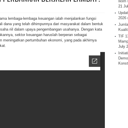
Iklim 
21 Ju
Updat
2026 
tama lembaga-lembaga keuangan ialah menjalankan fungsi
li dana yang telah dihimpunnya dari masyarakat dalam bentuk
Jumla
 usaha riil dalam upaya pengembangan usahanya. Dengan kata
Kuali
lankannya, sektor keuangan haruslah berperan sebagai
TIF 1
 meningatkan pertumbuhan ekonomi, yang pada akhirnya
Mamp
kat.
July 
Initi
Demok
Konst