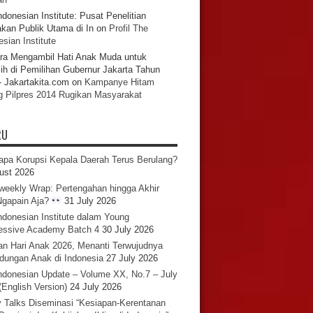
ndonesian Institute: Pusat Penelitian
akan Publik Utama di In
on
Profil The
sian Institute
ra Mengambil Hati Anak Muda untuk
ih di Pemilihan Gubernur Jakarta Tahun
- Jakartakita.com
on
Kampanye Hitam
g Pilpres 2014 Rugikan Masyarakat
RU
pa Korupsi Kepala Daerah Terus Berulang?
ust 2026
iweekly Wrap: Pertengahan hingga Akhir
 Ngapain Aja?
31 July 2026
ndonesian Institute dalam Young
essive Academy Batch 4
30 July 2026
an Hari Anak 2026, Menanti Terwujudnya
ndungan Anak di Indonesia
27 July 2026
ndonesian Update – Volume XX, No.7 – July
(English Version)
24 July 2026
y Talks Diseminasi “Kesiapan-Kerentanan