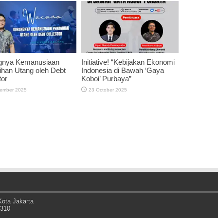
gnya Kemanusiaan
Initiative! “Kebijakan Ekonomi
han Utang oleh Debt
Indonesia di Bawah ‘Gaya
tor
Koboi’ Purbaya”
ember 2025
23 October 2025
ota Jakarta
0310