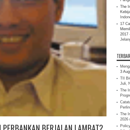
The I
Kebij
Indone
17 Ca
Memil
2017 
Jelan
TERBA
Menga
3 Aug
TII B
Juli,
The I
Progr
Catat
Perli
The I
2026 
I PERBANKAN BERJALAN LAMBAT?
Polic