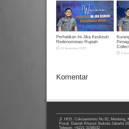
Perhatikan Ini Jika Keukeuh
Kuran
Redenominasi Rupiah
Penagi
Collec
24 November 2025
3 Nov
Komentar
Jl. HOS. Cokroaminoto No 92, Menteng, K
Pusat, Daerah Khusus Ibukota Jakarta 1
Telepon: +6221 3158032