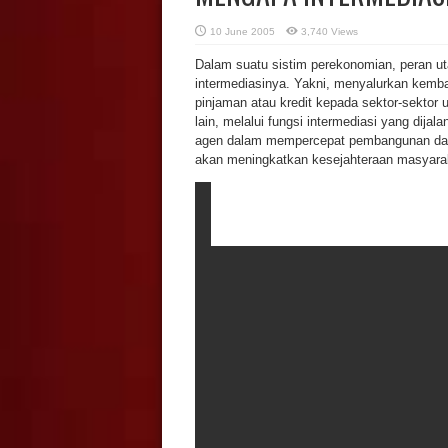
10 June 2005
3,740 Views
Dalam suatu sistim perekonomian, peran u
intermediasinya. Yakni, menyalurkan kemba
pinjaman atau kredit kepada sektor-sektor
lain, melalui fungsi intermediasi yang dija
agen dalam mempercepat pembangunan dan
akan meningkatkan kesejahteraan masyara