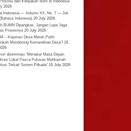
Provinsi dan Kebijakan Iklim di Indonesia”.
ly 2026
e Indonesia — Volume XX, No. 7 — Juli
(Bahasa Indonesia)
20 July 2026
h BUMN Dipangkas, Jangan Lupa Jaga
tas Prosesnya
20 July 2026
34 – Koperasi Desa Merah Putih:
ukah Mendorong Kemandirian Desa?
16
2026
ative! diseminasi “Menakar Masa Depan
rasi Lokal Pasca Putusan Mahkamah
itusi Terkait Sistem Pilkada”
15 July 2026