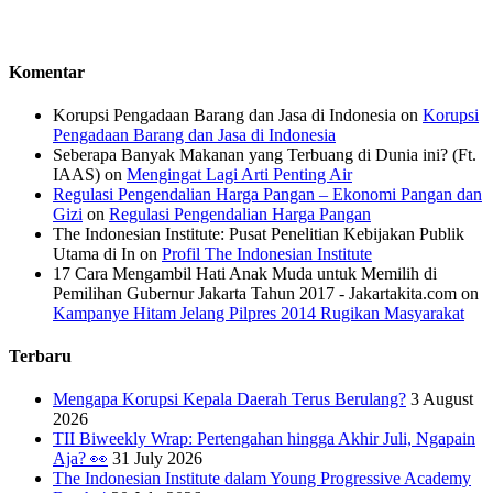
Komentar
Korupsi Pengadaan Barang dan Jasa di Indonesia
on
Korupsi
Pengadaan Barang dan Jasa di Indonesia
Seberapa Banyak Makanan yang Terbuang di Dunia ini? (Ft.
IAAS)
on
Mengingat Lagi Arti Penting Air
Regulasi Pengendalian Harga Pangan – Ekonomi Pangan dan
Gizi
on
Regulasi Pengendalian Harga Pangan
The Indonesian Institute: Pusat Penelitian Kebijakan Publik
Utama di In
on
Profil The Indonesian Institute
17 Cara Mengambil Hati Anak Muda untuk Memilih di
Pemilihan Gubernur Jakarta Tahun 2017 - Jakartakita.com
on
Kampanye Hitam Jelang Pilpres 2014 Rugikan Masyarakat
Terbaru
Mengapa Korupsi Kepala Daerah Terus Berulang?
3 August
2026
TII Biweekly Wrap: Pertengahan hingga Akhir Juli, Ngapain
Aja? 👀
31 July 2026
The Indonesian Institute dalam Young Progressive Academy