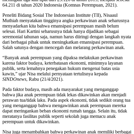
64.211 di tahun 2020 Indonesia (Komnas Perempuan, 2021).
Peneliti Bidang Sosial The Indonesian Institute (TII), Nisaaul
Muthiah menyatakan tingginya angka perkawinan anak seharusnya
menyadarkan kita bahwa emansipasi perempuan masih belum
selesai. Hari Kartini seharusnya tidak hanya dijadikan sebagai
seremonial tahunan saja, namun harus diiringi dengan langkah nyata
dari berbagai pihak untuk meningkatkan emansipasi perempuan.
Salah satunya dengan mencegah dan melarang perkawinan anak.
“Banyak anak perempuan yang dipaksa melakukan perkawinan
karena faktor budaya, keterbatasan ekonomi, minimnya layanan
publik, serta lemahnya penegakan hukum mengenai batas usia
kawin,” ujar Nisa melalui pernyataan tertulisnya kepada
SINDOnews
, Rabu (21/4/2021).
Pada faktor budaya, masih ada masyarakat yang menganggap
bahwa jika anak perempuan tidak lekas dikawinkan akan menjadi
perawan tua/tidak laku. Pada aspek ekonomi, tidak sedikit orang tua
yang menganggap bahwa mengawinkan anak perempuan mereka
dapat meringankan beban ekonomi rumah tangga. Selain itu, tidak
meratanya fasilitas publik seperti sekolah juga memacu anak
perempuan untuk dikawinkan.
Nisa juga menambahkan bahwa perkawinan anak memiliki berbagai