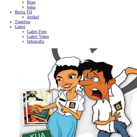
Riset
buku
Berita TII
Artikel
Timeline
Galeri
Galeri Foto
Galeri Video
Infografis