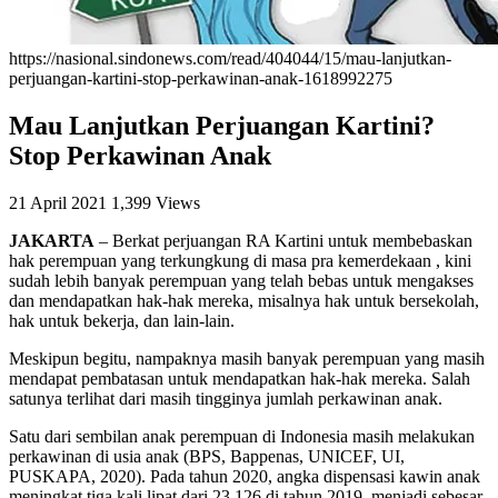
https://nasional.sindonews.com/read/404044/15/mau-lanjutkan-
perjuangan-kartini-stop-perkawinan-anak-1618992275
Mau Lanjutkan Perjuangan Kartini?
Stop Perkawinan Anak
21 April 2021
1,399 Views
JAKARTA
– Berkat perjuangan RA Kartini untuk membebaskan
hak perempuan yang terkungkung di masa pra kemerdekaan , kini
sudah lebih banyak perempuan yang telah bebas untuk mengakses
dan mendapatkan hak-hak mereka, misalnya hak untuk bersekolah,
hak untuk bekerja, dan lain-lain.
Meskipun begitu, nampaknya masih banyak perempuan yang masih
mendapat pembatasan untuk mendapatkan hak-hak mereka. Salah
satunya terlihat dari masih tingginya jumlah perkawinan anak.
Satu dari sembilan anak perempuan di Indonesia masih melakukan
perkawinan di usia anak (BPS, Bappenas, UNICEF, UI,
PUSKAPA, 2020). Pada tahun 2020, angka dispensasi kawin anak
meningkat tiga kali lipat dari 23.126 di tahun 2019, menjadi sebesar