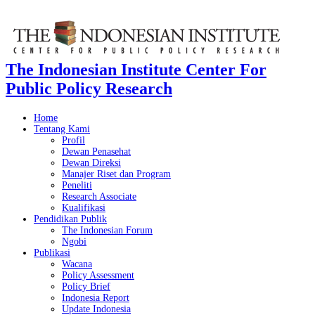
The Indonesian Institute Center For
Public Policy Research
Home
Tentang Kami
Profil
Dewan Penasehat
Dewan Direksi
Manajer Riset dan Program
Peneliti
Research Associate
Kualifikasi
Pendidikan Publik
The Indonesian Forum
Ngobi
Publikasi
Wacana
Policy Assessment
Policy Brief
Indonesia Report
Update Indonesia