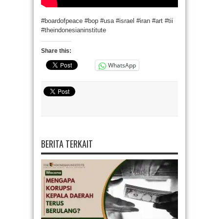
#boardofpeace​ #bop​ #usa​ #israel​ #iran​ #art​ #tii​
#theindonesianinstitute​
Share this:
WhatsApp
BERITA TERKAIT