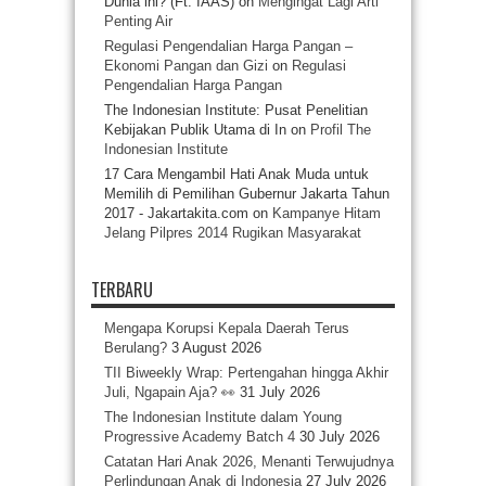
Dunia ini? (Ft. IAAS)
on
Mengingat Lagi Arti
Penting Air
Regulasi Pengendalian Harga Pangan –
Ekonomi Pangan dan Gizi
on
Regulasi
Pengendalian Harga Pangan
The Indonesian Institute: Pusat Penelitian
Kebijakan Publik Utama di In
on
Profil The
Indonesian Institute
17 Cara Mengambil Hati Anak Muda untuk
Memilih di Pemilihan Gubernur Jakarta Tahun
2017 - Jakartakita.com
on
Kampanye Hitam
Jelang Pilpres 2014 Rugikan Masyarakat
TERBARU
Mengapa Korupsi Kepala Daerah Terus
Berulang?
3 August 2026
TII Biweekly Wrap: Pertengahan hingga Akhir
Juli, Ngapain Aja? 👀
31 July 2026
The Indonesian Institute dalam Young
Progressive Academy Batch 4
30 July 2026
Catatan Hari Anak 2026, Menanti Terwujudnya
Perlindungan Anak di Indonesia
27 July 2026