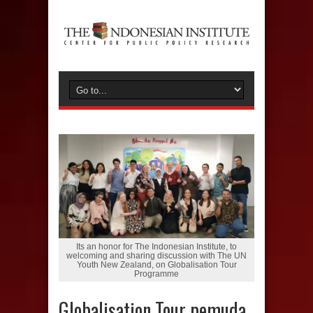
Its an honor for The Indonesian Institute, to
welcoming and sharing discussion with The UN
Youth New Zealand, on Globalisation Tour
Programme
Globalisation Tour pemuda