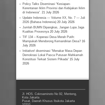
Policy Talks Diseminasi “Kesiapan-
Kerentanan Iklim Provinsi dan Kebijakan Iklim
di Indonesia”.
21 July 2026
Update Indonesia — Volume XX, No. 7 — Juli
2026 (Bahasa Indonesia)
20 July 2026
Jumlah BUMN Dipangkas, Jangan Lupa Jaga
Kualitas Prosesnya
20 July 2026
TIF 134 – Koperasi Desa Merah Putih:
Mampukah Mendorong Kemandirian Desa?
16
July 2026
Initiative! diseminasi “Menakar Masa Depan
Demokrasi Lokal Pasca Putusan Mahkamah
Konstitusi Terkait Sistem Pilkada”
15 July
2026
Jl. HOS. Cokroaminoto No 92, Menteng,
Kota Jakarta
Pusat, Daerah Khusus Ibukota Jakarta
10310