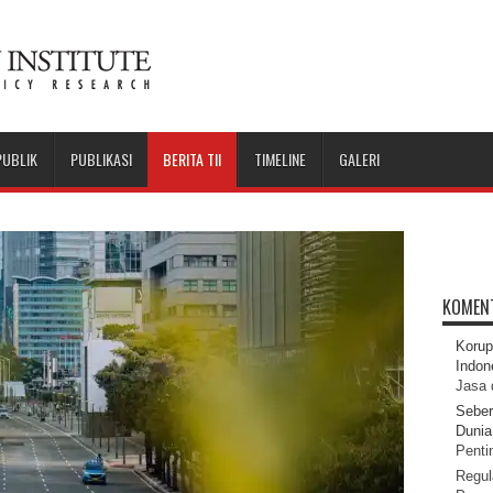
PUBLIK
PUBLIKASI
BERITA TII
TIMELINE
GALERI
KOMEN
Korup
Indon
Jasa 
Seber
Dunia 
Pentin
Regul