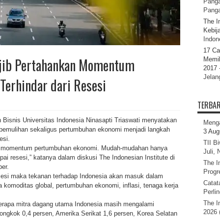
Panga
Pang
The I
Kebij
Indone
17 Ca
ajib Pertahankan Momentum
Memil
2017 
Jelan
Terhindar dari Resesi
TERBA
snis Universitas Indonesia Ninasapti Triaswati menyatakan
Menga
mulihan sekaligus pertumbuhan ekonomi menjadi langkah
3 Aug
esi.
TII B
n momentum pertumbuhan ekonomi. Mudah-mudahan hanya
Juli,
pai resesi,” katanya dalam diskusi The Indonesian Institute di
The I
er.
Progr
esesi maka tekanan terhadap Indonesia akan masuk dalam
Catat
ga komoditas global, pertumbuhan ekonomi, inflasi, tenaga kerja
Perli
The I
berapa mitra dagang utama Indonesia masih mengalami
2026 
iongkok 0,4 persen, Amerika Serikat 1,6 persen, Korea Selatan