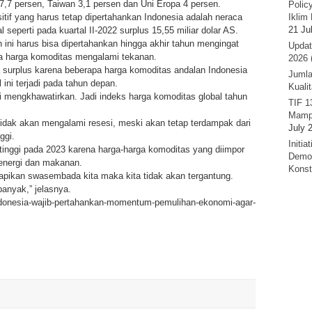
7,7 persen, Taiwan 3,1 persen dan Uni Eropa 4 persen.
Polic
if yang harus tetap dipertahankan Indonesia adalah neraca
Iklim 
21 Ju
seperti pada kuartal II-2022 surplus 15,55 miliar dolar AS.
ini harus bisa dipertahankan hingga akhir tahun mengingat
Updat
pa harga komoditas mengalami tekanan.
2026 
 surplus karena beberapa harga komoditas andalan Indonesia
Jumla
ni terjadi pada tahun depan.
Kuali
 mengkhawatirkan. Jadi indeks harga komoditas global tahun
TIF 1
Mamp
tidak akan mengalami resesi, meski akan tetap terdampak dari
July 
ggi.
Initi
 tinggi pada 2023 karena harga-harga komoditas yang diimpor
Demok
energi dan makanan.
Konst
apikan swasembada kita maka kita tidak akan tergantung.
banyak,” jelasnya.
indonesia-wajib-pertahankan-momentum-pemulihan-ekonomi-agar-