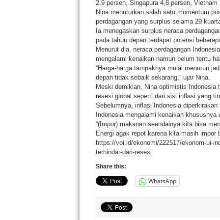
2,9 persen, Singapura 4,8 persen, Vietnam 
Nina menuturkan salah satu momentum posit
perdagangan yang surplus selama 29 kuartal 
Ia menegaskan surplus neraca perdagangan 
pada tahun depan terdapat potensi bebera
Menurut dia, neraca perdagangan Indonesia
mengalami kenaikan namun belum tentu hal i
“Harga-harga tampaknya mulai menurun jadi
depan tidak sebaik sekarang,” ujar Nina.
Meski demikian, Nina optimistis Indonesia 
resesi global seperti dari sisi inflasi yang tin
Sebelumnya, inflasi Indonesia diperkirakan
Indonesia mengalami kenaikan khususnya 
“(Impor) makanan seandainya kita bisa mer
Energi agak repot karena kita masih impor 
https://voi.id/ekonomi/222517/ekonom-ui-
terhindar-dari-resesi
Share this:
WhatsApp