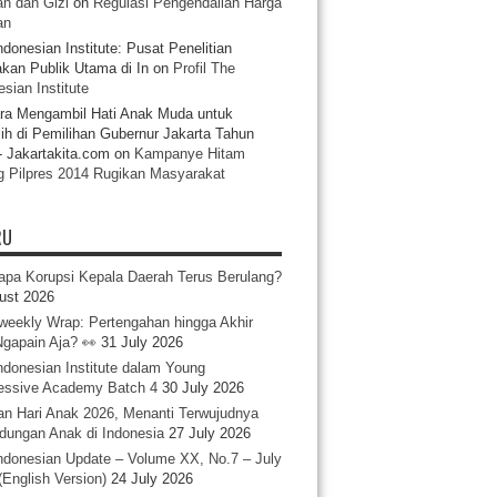
n dan Gizi
on
Regulasi Pengendalian Harga
an
ndonesian Institute: Pusat Penelitian
akan Publik Utama di In
on
Profil The
sian Institute
ra Mengambil Hati Anak Muda untuk
ih di Pemilihan Gubernur Jakarta Tahun
- Jakartakita.com
on
Kampanye Hitam
g Pilpres 2014 Rugikan Masyarakat
RU
pa Korupsi Kepala Daerah Terus Berulang?
ust 2026
iweekly Wrap: Pertengahan hingga Akhir
 Ngapain Aja? 👀
31 July 2026
ndonesian Institute dalam Young
essive Academy Batch 4
30 July 2026
an Hari Anak 2026, Menanti Terwujudnya
ndungan Anak di Indonesia
27 July 2026
ndonesian Update – Volume XX, No.7 – July
(English Version)
24 July 2026