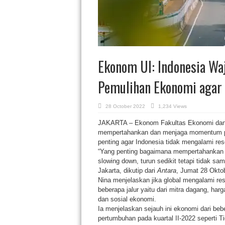
Ekonom UI: Indonesia W
Pemulihan Ekonomi agar 
28 October 2022
1,234 Views
JAKARTA – Ekonom Fakultas Ekonomi dan Bi
mempertahankan dan menjaga momentum pe
penting agar Indonesia tidak mengalami res
“Yang penting bagaimana mempertahanka
slowing down, turun sedikit tetapi tidak sam
Jakarta, dikutip dari
Antara
, Jumat 28 Oktob
Nina menjelaskan jika global mengalami r
beberapa jalur yaitu dari mitra dagang, har
dan sosial ekonomi.
Ia menjelaskan sejauh ini ekonomi dari be
pertumbuhan pada kuartal II-2022 seperti T