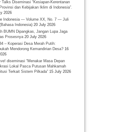
y Talks Diseminasi “Kesiapan-Kerentanan
Provinsi dan Kebijakan Iklim di Indonesia”.
ly 2026
e Indonesia — Volume XX, No. 7 — Juli
(Bahasa Indonesia)
20 July 2026
h BUMN Dipangkas, Jangan Lupa Jaga
tas Prosesnya
20 July 2026
34 – Koperasi Desa Merah Putih:
ukah Mendorong Kemandirian Desa?
16
2026
ative! diseminasi “Menakar Masa Depan
rasi Lokal Pasca Putusan Mahkamah
itusi Terkait Sistem Pilkada”
15 July 2026