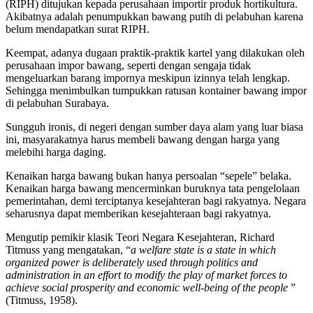
(RIPH) ditujukan kepada perusahaan importir produk hortikultura.
Akibatnya adalah penumpukkan bawang putih di pelabuhan karena
belum mendapatkan surat RIPH.
Keempat, adanya dugaan praktik-praktik kartel yang dilakukan oleh
perusahaan impor bawang, seperti dengan sengaja tidak
mengeluarkan barang impornya meskipun izinnya telah lengkap.
Sehingga menimbulkan tumpukkan ratusan kontainer bawang impor
di pelabuhan Surabaya.
Sungguh ironis, di negeri dengan sumber daya alam yang luar biasa
ini, masyarakatnya harus membeli bawang dengan harga yang
melebihi harga daging.
Kenaikan harga bawang bukan hanya persoalan “sepele” belaka.
Kenaikan harga bawang mencerminkan buruknya tata pengelolaan
pemerintahan, demi terciptanya kesejahteran bagi rakyatnya. Negara
seharusnya dapat memberikan kesejahteraan bagi rakyatnya.
Mengutip pemikir klasik Teori Negara Kesejahteran, Richard
Titmuss yang mengatakan, “
a welfare state is a state in which
organized power is deliberately used through politics and
administration in an effort to modify the play of market forces to
achieve social prosperity and economic well-being of the people
”
(Titmuss, 1958).