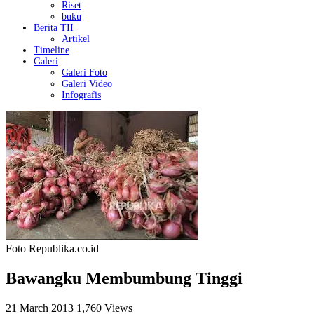
Riset
buku
Berita TII
Artikel
Timeline
Galeri
Galeri Foto
Galeri Video
Infografis
Foto Republika.co.id
Bawangku Membumbung Tinggi
21 March 2013
1,760 Views