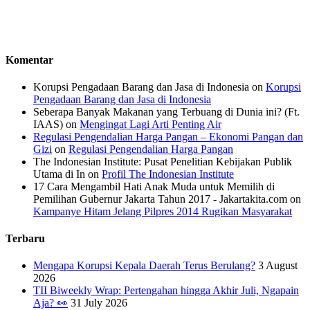
Komentar
Korupsi Pengadaan Barang dan Jasa di Indonesia
on
Korupsi
Pengadaan Barang dan Jasa di Indonesia
Seberapa Banyak Makanan yang Terbuang di Dunia ini? (Ft.
IAAS)
on
Mengingat Lagi Arti Penting Air
Regulasi Pengendalian Harga Pangan – Ekonomi Pangan dan
Gizi
on
Regulasi Pengendalian Harga Pangan
The Indonesian Institute: Pusat Penelitian Kebijakan Publik
Utama di In
on
Profil The Indonesian Institute
17 Cara Mengambil Hati Anak Muda untuk Memilih di
Pemilihan Gubernur Jakarta Tahun 2017 - Jakartakita.com
on
Kampanye Hitam Jelang Pilpres 2014 Rugikan Masyarakat
Terbaru
Mengapa Korupsi Kepala Daerah Terus Berulang?
3 August
2026
TII Biweekly Wrap: Pertengahan hingga Akhir Juli, Ngapain
Aja? 👀
31 July 2026