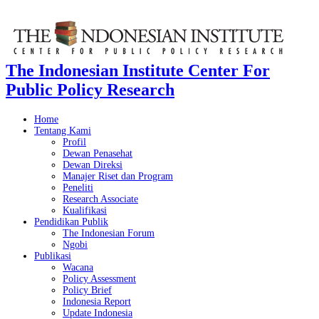
The Indonesian Institute Center For
Public Policy Research
Home
Tentang Kami
Profil
Dewan Penasehat
Dewan Direksi
Manajer Riset dan Program
Peneliti
Research Associate
Kualifikasi
Pendidikan Publik
The Indonesian Forum
Ngobi
Publikasi
Wacana
Policy Assessment
Policy Brief
Indonesia Report
Update Indonesia