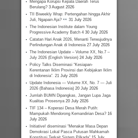
Mengapa Korupsi Kepala Daerah Terus
Berulang?
3 August 2026
TII Biweekly Wrap: Pertengahan hingga Akhir
Juli, Ngapain Aja?
31 July 2026
The Indonesian Institute dalam Young
Progressive Academy Batch 4
30 July 2026
Catatan Hari Anak 2026, Menanti Terwujudnya
Perlindungan Anak di Indonesia
27 July 2026
The Indonesian Update – Volume XX, No.7 –
July 2026 (English Version)
24 July 2026
Policy Talks Diseminasi “Kesiapan-
Kerentanan Iklim Provinsi dan Kebijakan Iklim
di Indonesia”.
21 July 2026
Update Indonesia — Volume XX, No. 7 — Juli
2026 (Bahasa Indonesia)
20 July 2026
Jumlah BUMN Dipangkas, Jangan Lupa Jaga
Kualitas Prosesnya
20 July 2026
TIF 134 – Koperasi Desa Merah Putih:
Mampukah Mendorong Kemandirian Desa?
16
July 2026
Initiative! diseminasi “Menakar Masa Depan
Demokrasi Lokal Pasca Putusan Mahkamah
Konstitusi Terkait Sistem Pilkada”
15 July