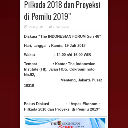
Pilkada 2018 dan Proyeksi
di Pemilu 2019”
19 July 2018
2,746 Views
Diskusi “The INDONESIAN FORUM
Seri
48
”
Hari, tanggal : Kamis
, 19 Juli
2018
Waktu :
14.00 s/d 16.00 WIB
Tempat
:
Kantor The Indonesian
Institute (TII),
Jalan HOS. Cokroaminoto
No.92,
Menteng, Jakarta Pusat
10310
Fokus Diskusi
:
“Aspek Ekonomi:
Pilkada 2018 dan Proyeksi di Pemilu 2019”