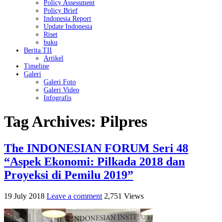
Policy Assessment
Policy Brief
Indonesia Report
Update Indonesia
Riset
buku
Berita TII
Artikel
Timeline
Galeri
Galeri Foto
Galeri Video
Infografis
Tag Archives:
Pilpres
The INDONESIAN FORUM Seri 48
“Aspek Ekonomi: Pilkada 2018 dan
Proyeksi di Pemilu 2019”
19 July 2018
Leave a comment
2,751 Views