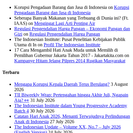
Korupsi Pengadaan Barang dan Jasa di Indonesia
on
Korupsi
Pengadaan Barang dan Jasa di Indonesia
Seberapa Banyak Makanan yang Terbuang di Dunia ini? (Ft.
IAAS)
on
Mengingat Lagi Arti Penting Air
Regulasi Pengendalian Harga Pangan – Ekonomi Pangan dan
Gizi
on
Regulasi Pengendalian Harga Pangan
The Indonesian Institute: Pusat Penelitian Kebijakan Publik
Utama di In
on
Profil The Indonesian Institute
17 Cara Mengambil Hati Anak Muda untuk Memilih di
Pemilihan Gubernur Jakarta Tahun 2017 - Jakartakita.com
on
Kampanye Hitam Jelang Pilpres 2014 Rugikan Masyarakat
Terbaru
Mengapa Korupsi Kepala Daerah Terus Berulang?
3 August
2026
TII Biweekly Wrap: Pertengahan hingga Akhir Juli, Ngapain
Aja? 👀
31 July 2026
The Indonesian Institute dalam Young Progressive Academy
Batch 4
30 July 2026
Catatan Hari Anak 2026, Menanti Terwujudnya Perlindungan
Anak di Indonesia
27 July 2026
The Indonesian Update – Volume XX, No.7 – July 2026
(English Version)
24 July 2026