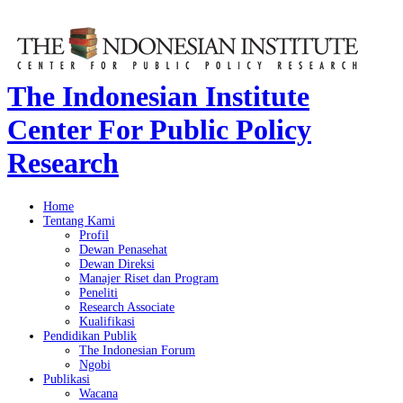
The Indonesian Institute
Center For Public Policy
Research
Home
Tentang Kami
Profil
Dewan Penasehat
Dewan Direksi
Manajer Riset dan Program
Peneliti
Research Associate
Kualifikasi
Pendidikan Publik
The Indonesian Forum
Ngobi
Publikasi
Wacana