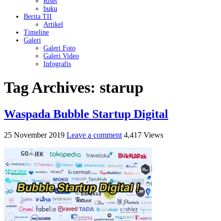
Riset
buku
Berita TII
Artikel
Timeline
Galeri
Galeri Foto
Galeri Video
Infografis
Tag Archives:
starup
Waspada Bubble Startup Digital
25 November 2019
Leave a comment
4,417 Views