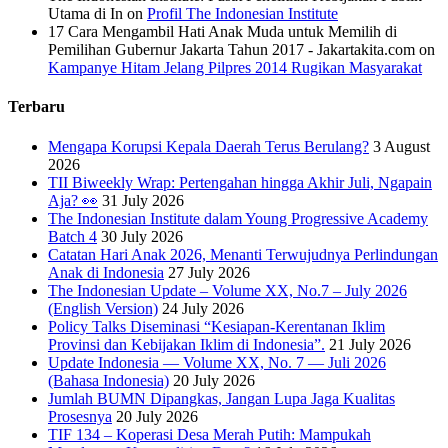
Utama di In
on
Profil The Indonesian Institute
17 Cara Mengambil Hati Anak Muda untuk Memilih di
Pemilihan Gubernur Jakarta Tahun 2017 - Jakartakita.com
on
Kampanye Hitam Jelang Pilpres 2014 Rugikan Masyarakat
Terbaru
Mengapa Korupsi Kepala Daerah Terus Berulang?
3 August
2026
TII Biweekly Wrap: Pertengahan hingga Akhir Juli, Ngapain
Aja? 👀
31 July 2026
The Indonesian Institute dalam Young Progressive Academy
Batch 4
30 July 2026
Catatan Hari Anak 2026, Menanti Terwujudnya Perlindungan
Anak di Indonesia
27 July 2026
The Indonesian Update – Volume XX, No.7 – July 2026
(English Version)
24 July 2026
Policy Talks Diseminasi “Kesiapan-Kerentanan Iklim
Provinsi dan Kebijakan Iklim di Indonesia”.
21 July 2026
Update Indonesia — Volume XX, No. 7 — Juli 2026
(Bahasa Indonesia)
20 July 2026
Jumlah BUMN Dipangkas, Jangan Lupa Jaga Kualitas
Prosesnya
20 July 2026
TIF 134 – Koperasi Desa Merah Putih: Mampukah