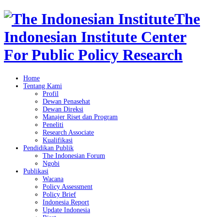
The
Indonesian Institute Center
For Public Policy Research
Home
Tentang Kami
Profil
Dewan Penasehat
Dewan Direksi
Manajer Riset dan Program
Peneliti
Research Associate
Kualifikasi
Pendidikan Publik
The Indonesian Forum
Ngobi
Publikasi
Wacana
Policy Assessment
Policy Brief
Indonesia Report
Update Indonesia