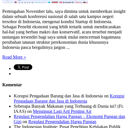
Pertengahan November lalu, saya diminta untuk memberikan insight
dalam sebuah konferensi nasional di salah satu kampus negeri
tersohor di Indonesia, mengenai kondisi Startup di Indonesia.
Sebagai Peneliti ekonomi yang lebih tertarik untuk membicarakan
hal-hal yang berbau makro dan konservatif, acara tersebut menjadi
tantangan tersendiri bagi saya untuk mulai mencermati bagaimana
perubahan tatanan struktur perekonomian dunia khususnya
Indonesia pasca bergulirnya jargon ...
Read More »
Komentar
Korupsi Pengadaan Barang dan Jasa di Indonesia
on
Korupsi
Pengadaan Barang dan Jasa di Indonesia
Seberapa Banyak Makanan yang Terbuang di Dunia ini? (Ft.
IAAS)
on
Mengingat Lagi Arti Penting Air
Regulasi Pengendalian Harga Pangan – Ekonomi Pangan dan
Gizi
on
Regulasi Pengendalian Harga Pangan
The Indonesian Institute: Pusat Penelitian Kebijakan Publik