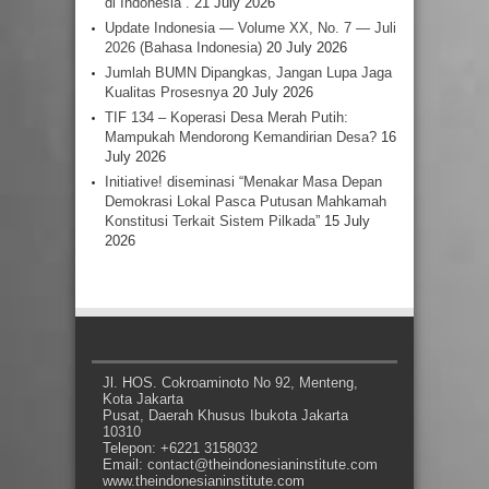
di Indonesia”.
21 July 2026
Update Indonesia — Volume XX, No. 7 — Juli
2026 (Bahasa Indonesia)
20 July 2026
Jumlah BUMN Dipangkas, Jangan Lupa Jaga
Kualitas Prosesnya
20 July 2026
TIF 134 – Koperasi Desa Merah Putih:
Mampukah Mendorong Kemandirian Desa?
16
July 2026
Initiative! diseminasi “Menakar Masa Depan
Demokrasi Lokal Pasca Putusan Mahkamah
Konstitusi Terkait Sistem Pilkada”
15 July
2026
Jl. HOS. Cokroaminoto No 92, Menteng,
Kota Jakarta
Pusat, Daerah Khusus Ibukota Jakarta
10310
Telepon: +6221 3158032
Email: contact@theindonesianinstitute.com
www.theindonesianinstitute.com