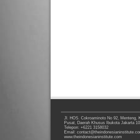
Jl. HOS. Cokroaminoto No 92, Menteng, K
Pusat, Daerah Khusus Ibukota Jakarta 1
Telepon: +6221 3158032
Email: contact@theindonesianinstitute.c
www.theindonesianinstitute.com