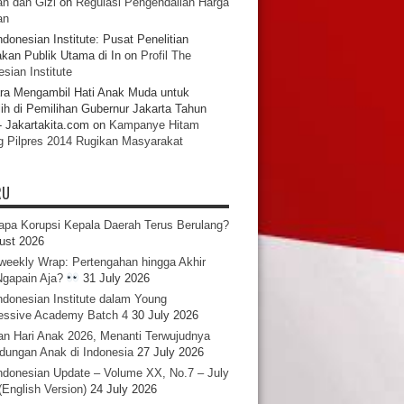
n dan Gizi
on
Regulasi Pengendalian Harga
an
ndonesian Institute: Pusat Penelitian
akan Publik Utama di In
on
Profil The
sian Institute
ra Mengambil Hati Anak Muda untuk
ih di Pemilihan Gubernur Jakarta Tahun
- Jakartakita.com
on
Kampanye Hitam
g Pilpres 2014 Rugikan Masyarakat
RU
pa Korupsi Kepala Daerah Terus Berulang?
ust 2026
iweekly Wrap: Pertengahan hingga Akhir
 Ngapain Aja?
31 July 2026
ndonesian Institute dalam Young
essive Academy Batch 4
30 July 2026
an Hari Anak 2026, Menanti Terwujudnya
ndungan Anak di Indonesia
27 July 2026
ndonesian Update – Volume XX, No.7 – July
(English Version)
24 July 2026