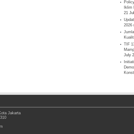
Polic
Iklim 
21 Ju
Updat
2026 
Jumla
Kuali
TIF 1
Mamp
July 
Initi
Demok
Konst
ota Jakarta
0310
om