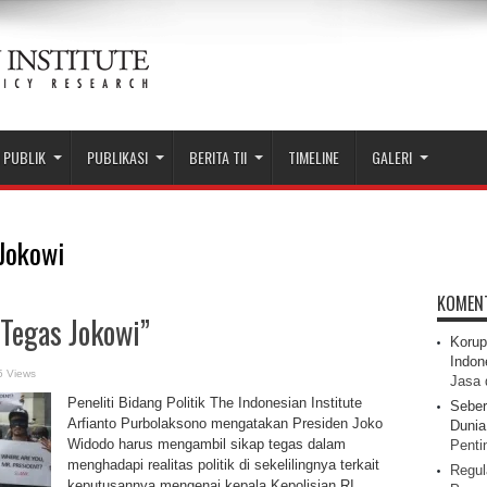
 PUBLIK
PUBLIKASI
BERITA TII
TIMELINE
GALERI
Jokowi
KOMEN
Tegas Jokowi”
Korup
Indon
5 Views
Jasa 
Peneliti Bidang Politik The Indonesian Institute
Seber
Arfianto Purbolaksono mengatakan Presiden Joko
Dunia 
Widodo harus mengambil sikap tegas dalam
Pentin
menghadapi realitas politik di sekelilingnya terkait
Regul
keputusannya mengenai kepala Kepolisian RI.