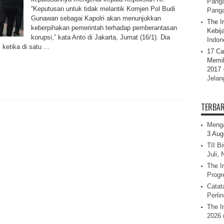
Panga
“Keputusan untuk tidak melantik Komjen Pol Budi
Pang
Gunawan sebagai Kapolri akan menunjukkan
The I
keberpihakan pemerintah terhadap pemberantasan
Kebij
korupsi,” kata Anto di Jakarta, Jumat (16/1). Dia
Indone
etika di satu ...
17 Ca
Memil
2017 
Jelan
TERBA
Menga
3 Aug
TII B
Juli,
The I
Progr
Catat
Perli
The I
2026 