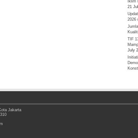
Iklim 
21 Ju
Updat
2026 
Jumla
Kuali
TIF 1
Mamp
July 
Initi
Demok
Konst
ota Jakarta
0310
om