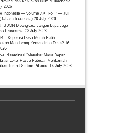
Provinsi dan Kebijakan Iklim di Indonesia”.
ly 2026
e Indonesia — Volume XX, No. 7 — Juli
(Bahasa Indonesia)
20 July 2026
h BUMN Dipangkas, Jangan Lupa Jaga
tas Prosesnya
20 July 2026
34 – Koperasi Desa Merah Putih:
ukah Mendorong Kemandirian Desa?
16
2026
ative! diseminasi “Menakar Masa Depan
rasi Lokal Pasca Putusan Mahkamah
itusi Terkait Sistem Pilkada”
15 July 2026