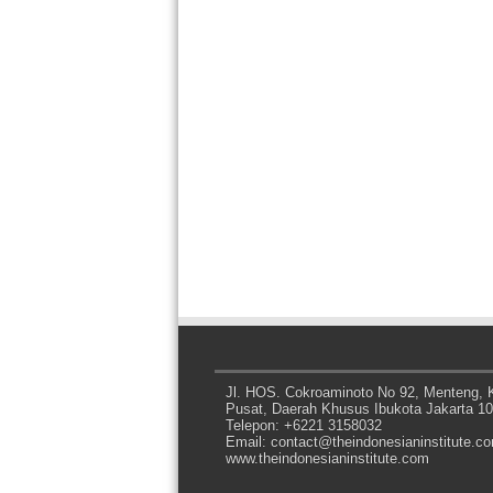
Jl. HOS. Cokroaminoto No 92, Menteng, K
Pusat, Daerah Khusus Ibukota Jakarta 1
Telepon: +6221 3158032
Email: contact@theindonesianinstitute.c
www.theindonesianinstitute.com