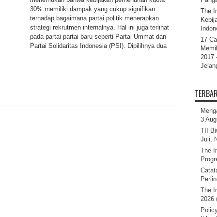
30% memiliki dampak yang cukup signifikan
The I
terhadap bagaimana partai politik menerapkan
Kebij
strategi rekrutmen internalnya. Hal ini juga terlihat
Indone
pada partai-partai baru seperti Partai Ummat dan
17 Ca
Partai Solidaritas Indonesia (PSI). Dipilihnya dua
Memil
2017 
Jelan
TERBA
Menga
3 Aug
TII B
Juli,
The I
Progr
Catat
Perli
The I
2026 
Polic