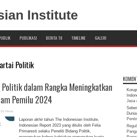
PUBLIK
PUBLIKASI
BERITA TII
TIMELINE
GALERI
rtai Politik
KOMEN
 Politik dalam Rangka Meningkatkan
Korup
Indon
lam Pemilu 2024
Jasa 
Seber
018 Views
Dunia 
Pentin
Laporan akhir tahun The Indonesian Institute,
Indonesian Report 2023 yang ditulis oleh Felia
Regul
Primaresti selaku Peneliti Bidang Politik,
Panga
menemukan bahwa kebijakan pemenuhan kuota
Pang