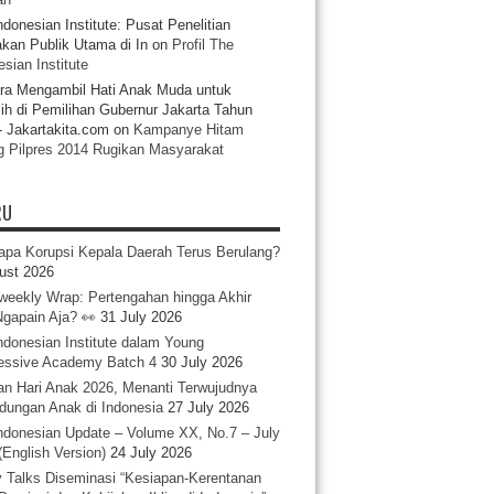
ndonesian Institute: Pusat Penelitian
akan Publik Utama di In
on
Profil The
sian Institute
ra Mengambil Hati Anak Muda untuk
ih di Pemilihan Gubernur Jakarta Tahun
- Jakartakita.com
on
Kampanye Hitam
g Pilpres 2014 Rugikan Masyarakat
RU
pa Korupsi Kepala Daerah Terus Berulang?
ust 2026
iweekly Wrap: Pertengahan hingga Akhir
 Ngapain Aja? 👀
31 July 2026
ndonesian Institute dalam Young
essive Academy Batch 4
30 July 2026
an Hari Anak 2026, Menanti Terwujudnya
ndungan Anak di Indonesia
27 July 2026
ndonesian Update – Volume XX, No.7 – July
(English Version)
24 July 2026
y Talks Diseminasi “Kesiapan-Kerentanan