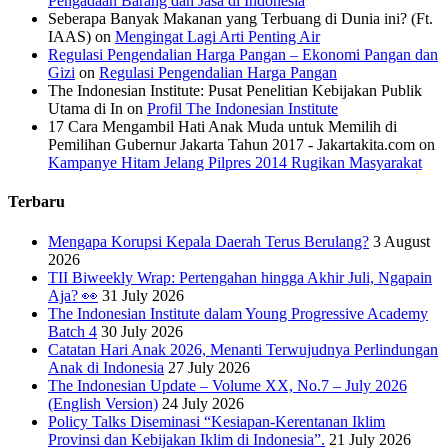
Pengadaan Barang dan Jasa di Indonesia
Seberapa Banyak Makanan yang Terbuang di Dunia ini? (Ft.
IAAS)
on
Mengingat Lagi Arti Penting Air
Regulasi Pengendalian Harga Pangan – Ekonomi Pangan dan
Gizi
on
Regulasi Pengendalian Harga Pangan
The Indonesian Institute: Pusat Penelitian Kebijakan Publik
Utama di In
on
Profil The Indonesian Institute
17 Cara Mengambil Hati Anak Muda untuk Memilih di
Pemilihan Gubernur Jakarta Tahun 2017 - Jakartakita.com
on
Kampanye Hitam Jelang Pilpres 2014 Rugikan Masyarakat
Terbaru
Mengapa Korupsi Kepala Daerah Terus Berulang?
3 August
2026
TII Biweekly Wrap: Pertengahan hingga Akhir Juli, Ngapain
Aja? 👀
31 July 2026
The Indonesian Institute dalam Young Progressive Academy
Batch 4
30 July 2026
Catatan Hari Anak 2026, Menanti Terwujudnya Perlindungan
Anak di Indonesia
27 July 2026
The Indonesian Update – Volume XX, No.7 – July 2026
(English Version)
24 July 2026
Policy Talks Diseminasi “Kesiapan-Kerentanan Iklim
Provinsi dan Kebijakan Iklim di Indonesia”.
21 July 2026