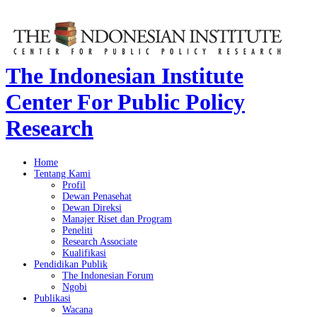
The Indonesian Institute
Center For Public Policy
Research
Home
Tentang Kami
Profil
Dewan Penasehat
Dewan Direksi
Manajer Riset dan Program
Peneliti
Research Associate
Kualifikasi
Pendidikan Publik
The Indonesian Forum
Ngobi
Publikasi
Wacana