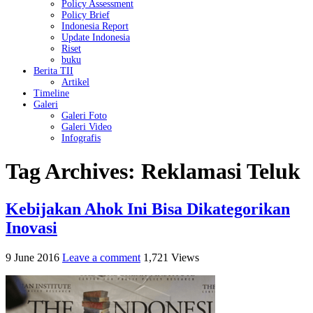
Policy Assessment
Policy Brief
Indonesia Report
Update Indonesia
Riset
buku
Berita TII
Artikel
Timeline
Galeri
Galeri Foto
Galeri Video
Infografis
Tag Archives:
Reklamasi Teluk
Kebijakan Ahok Ini Bisa Dikategorikan
Inovasi
9 June 2016
Leave a comment
1,721 Views