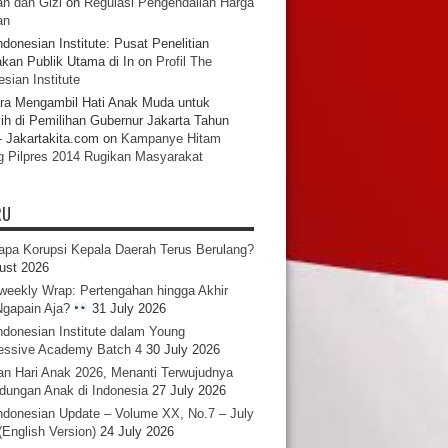
n dan Gizi
on
Regulasi Pengendalian Harga
an
ndonesian Institute: Pusat Penelitian
akan Publik Utama di In
on
Profil The
sian Institute
ra Mengambil Hati Anak Muda untuk
ih di Pemilihan Gubernur Jakarta Tahun
- Jakartakita.com
on
Kampanye Hitam
g Pilpres 2014 Rugikan Masyarakat
RU
pa Korupsi Kepala Daerah Terus Berulang?
ust 2026
iweekly Wrap: Pertengahan hingga Akhir
 Ngapain Aja?
31 July 2026
ndonesian Institute dalam Young
essive Academy Batch 4
30 July 2026
an Hari Anak 2026, Menanti Terwujudnya
ndungan Anak di Indonesia
27 July 2026
ndonesian Update – Volume XX, No.7 – July
(English Version)
24 July 2026