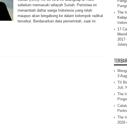
Panga
sebelum memasuki wilayah Suriah. Peristiwa ini
Pang
menambah daftar warga Indonesia yang telah
The I
maupun akan bergabung ke dalam kelompok radikal
Kebij
tersebut. Berdasarkan data pemerintah, saat ini
Indone
17 Ca
Memil
2017 
Jelan
TERBA
Menga
3 Aug
TII B
Juli,
The I
Progr
Catat
Perli
The I
2026 