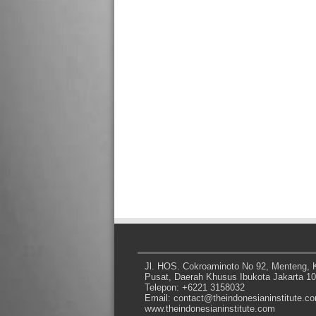
Jl. HOS. Cokroaminoto No 92, Menteng, K
Pusat, Daerah Khusus Ibukota Jakarta 1
Telepon: +6221 3158032
Email: contact@theindonesianinstitute.c
www.theindonesianinstitute.com