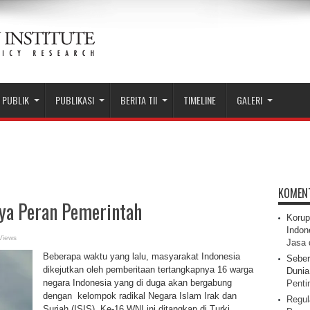
 PUBLIK
PUBLIKASI
BERITA TII
TIMELINE
GALERI
KOMEN
ya Peran Pemerintah
Korup
Indon
Views
Jasa 
Beberapa waktu yang lalu, masyarakat Indonesia
Seber
dikejutkan oleh pemberitaan tertangkapnya 16 warga
Dunia 
negara Indonesia yang di duga akan bergabung
Pentin
dengan kelompok radikal Negara Islam Irak dan
Regul
Suriah (ISIS). Ke-16 WNI ini ditangkap di Turki