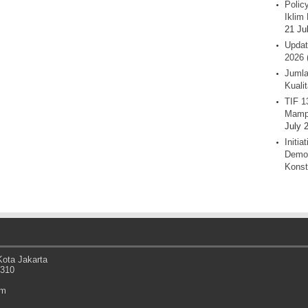
Polic
Iklim 
21 Ju
Updat
2026 
Jumla
Kuali
TIF 1
Mamp
July 
Initi
Demok
Konst
ota Jakarta
0310
om