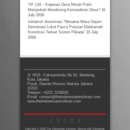
TIF 134 – Koperasi Desa Merah Putih:
Mampukah Mendorong Kemandirian Desa?
16
July 2026
Initiative! diseminasi “Menakar Masa Depan
Demokrasi Lokal Pasca Putusan Mahkamah
Konstitusi Terkait Sistem Pilkada”
15 July
2026
Jl. HOS. Cokroaminoto No 92, Menteng,
Kota Jakarta
Pusat, Daerah Khusus Ibukota Jakarta
10310
Telepon: +6221 3158032
Email: contact@theindonesianinstitute.com
www.theindonesianinstitute.com
Hakcipta © 2026 The Indonesian Institute. Semua Hak Dilindungi.