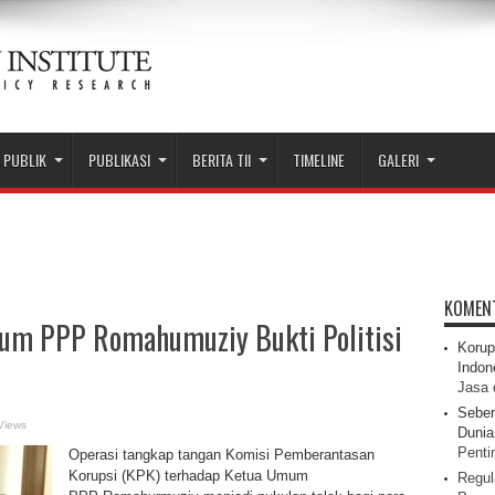
 PUBLIK
PUBLIKASI
BERITA TII
TIMELINE
GALERI
KOMEN
um PPP Romahumuziy Bukti Politisi
Korup
Indon
Jasa 
Seber
Views
Dunia 
Pentin
Operasi tangkap tangan Komisi Pemberantasan
Korupsi (KPK) terhadap Ketua Umum
Regul