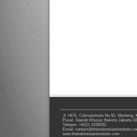
Jl. HOS. Cokroaminoto No 92, Menteng, K
Pusat, Daerah Khusus Ibukota Jakarta 1
Telepon: +6221 3158032
Email: contact@theindonesianinstitute.c
www.theindonesianinstitute.com