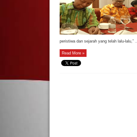
peristiwa dan sejarah yang telah lalu-lalu,” ..
Read More »