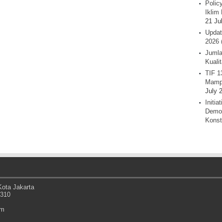
Polic
Iklim 
21 Ju
Updat
2026 
Jumla
Kuali
TIF 1
Mamp
July 
Initi
Demok
Konst
ota Jakarta
0310
om