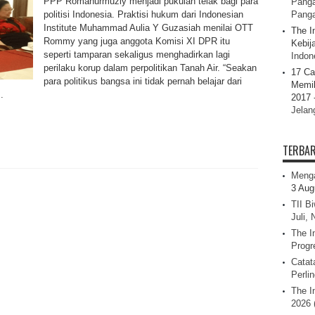
PPP Romahurmuziy menjadi pukulan telak bagi para
Panga
politisi Indonesia. Praktisi hukum dari Indonesian
Pang
Institute Muhammad Aulia Y Guzasiah menilai OTT
The I
Rommy yang juga anggota Komisi XI DPR itu
Kebij
seperti tamparan sekaligus menghadirkan lagi
Indone
perilaku korup dalam perpolitikan Tanah Air. “Seakan
17 Ca
para politikus bangsa ini tidak pernah belajar dari
Memil
.
2017 
Jelan
TERBA
Menga
3 Aug
TII B
Juli,
The I
Progr
Catat
Perli
The I
2026 