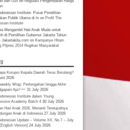
n dan Gizi
on
Regulasi Pengendalian Harga
an
ndonesian Institute: Pusat Penelitian
akan Publik Utama di In
on
Profil The
sian Institute
ra Mengambil Hati Anak Muda untuk
ih di Pemilihan Gubernur Jakarta Tahun
- Jakartakita.com
on
Kampanye Hitam
g Pilpres 2014 Rugikan Masyarakat
RU
pa Korupsi Kepala Daerah Terus Berulang?
ust 2026
iweekly Wrap: Pertengahan hingga Akhir
 Ngapain Aja?
31 July 2026
ndonesian Institute dalam Young
essive Academy Batch 4
30 July 2026
an Hari Anak 2026, Menanti Terwujudnya
ndungan Anak di Indonesia
27 July 2026
ndonesian Update – Volume XX, No.7 – July
(English Version)
24 July 2026