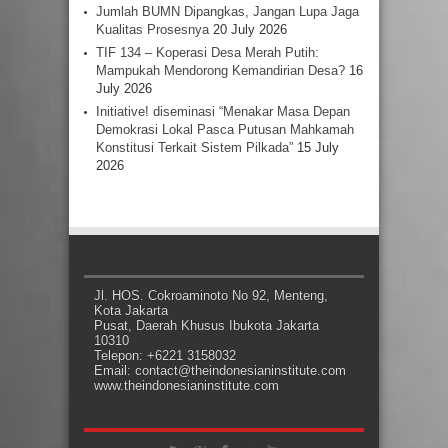
Jumlah BUMN Dipangkas, Jangan Lupa Jaga
Kualitas Prosesnya
20 July 2026
TIF 134 – Koperasi Desa Merah Putih:
Mampukah Mendorong Kemandirian Desa?
16
July 2026
Initiative! diseminasi “Menakar Masa Depan
Demokrasi Lokal Pasca Putusan Mahkamah
Konstitusi Terkait Sistem Pilkada”
15 July
2026
Jl. HOS. Cokroaminoto No 92, Menteng,
Kota Jakarta
Pusat, Daerah Khusus Ibukota Jakarta
10310
Telepon: +6221 3158032
Email: contact@theindonesianinstitute.com
www.theindonesianinstitute.com