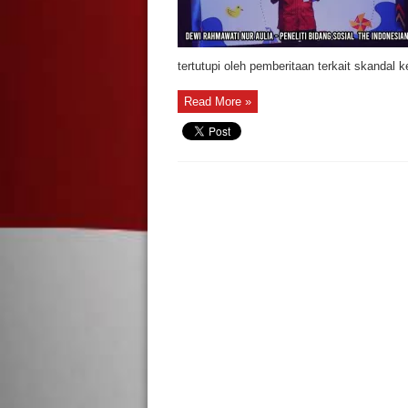
tertutupi oleh pemberitaan terkait skandal 
Read More »