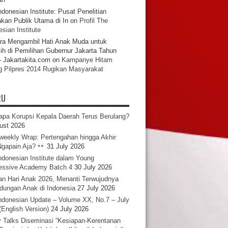
ndonesian Institute: Pusat Penelitian
akan Publik Utama di In
on
Profil The
sian Institute
ra Mengambil Hati Anak Muda untuk
ih di Pemilihan Gubernur Jakarta Tahun
- Jakartakita.com
on
Kampanye Hitam
g Pilpres 2014 Rugikan Masyarakat
RU
pa Korupsi Kepala Daerah Terus Berulang?
ust 2026
iweekly Wrap: Pertengahan hingga Akhir
 Ngapain Aja?
31 July 2026
ndonesian Institute dalam Young
essive Academy Batch 4
30 July 2026
an Hari Anak 2026, Menanti Terwujudnya
ndungan Anak di Indonesia
27 July 2026
ndonesian Update – Volume XX, No.7 – July
(English Version)
24 July 2026
y Talks Diseminasi “Kesiapan-Kerentanan