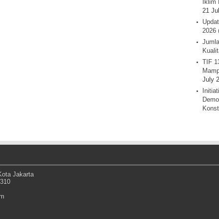
Iklim 
21 Ju
Updat
2026 
Jumla
Kuali
TIF 1
Mamp
July 
Initi
Demok
Konst
ota Jakarta
0310
om