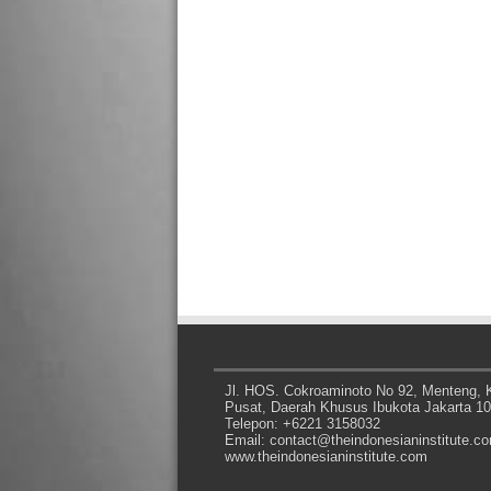
Jl. HOS. Cokroaminoto No 92, Menteng, K
Pusat, Daerah Khusus Ibukota Jakarta 1
Telepon: +6221 3158032
Email: contact@theindonesianinstitute.c
www.theindonesianinstitute.com