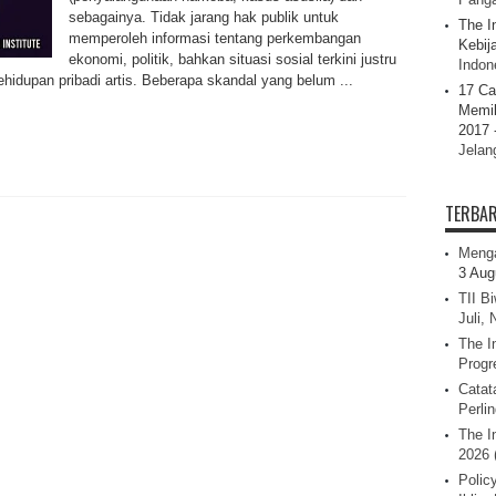
sebagainya. Tidak jarang hak publik untuk
The I
memperoleh informasi tentang perkembangan
Kebij
ekonomi, politik, bahkan situasi sosial terkini justru
Indone
kehidupan pribadi artis. Beberapa skandal yang belum ...
17 Ca
Memil
2017 
Jelan
TERBA
Menga
3 Aug
TII B
Juli,
The I
Progr
Catat
Perli
The I
2026 
Polic