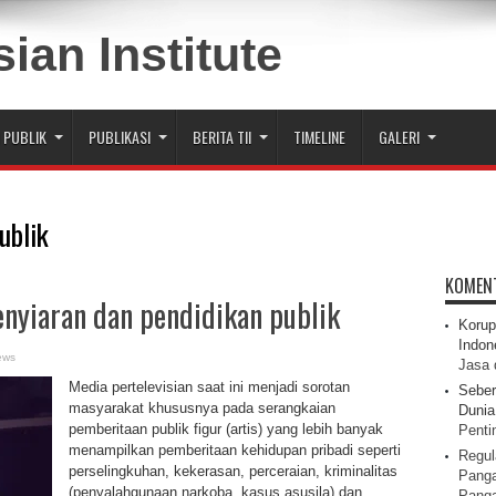
 PUBLIK
PUBLIKASI
BERITA TII
TIMELINE
GALERI
ublik
KOMEN
enyiaran dan pendidikan publik
Korup
Indon
ews
Jasa 
Media pertelevisian saat ini menjadi sorotan
Seber
masyarakat khususnya pada serangkaian
Dunia 
pemberitaan publik figur (artis) yang lebih banyak
Pentin
menampilkan pemberitaan kehidupan pribadi seperti
Regul
perselingkuhan, kekerasan, perceraian, kriminalitas
Panga
(penyalahgunaan narkoba, kasus asusila) dan
Pang