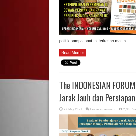
politik sampai saat ini terkesan masih ...
Read More »
The INDONESIAN FORUM S
Jarak Jauh dan Persiapa
27 May 2021
Leave a comment
2,306 Vi