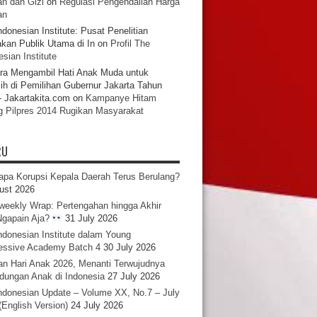
n dan Gizi
on
Regulasi Pengendalian Harga
an
ndonesian Institute: Pusat Penelitian
akan Publik Utama di In
on
Profil The
sian Institute
ra Mengambil Hati Anak Muda untuk
ih di Pemilihan Gubernur Jakarta Tahun
- Jakartakita.com
on
Kampanye Hitam
g Pilpres 2014 Rugikan Masyarakat
RU
pa Korupsi Kepala Daerah Terus Berulang?
ust 2026
iweekly Wrap: Pertengahan hingga Akhir
 Ngapain Aja?
31 July 2026
ndonesian Institute dalam Young
essive Academy Batch 4
30 July 2026
an Hari Anak 2026, Menanti Terwujudnya
ndungan Anak di Indonesia
27 July 2026
ndonesian Update – Volume XX, No.7 – July
(English Version)
24 July 2026