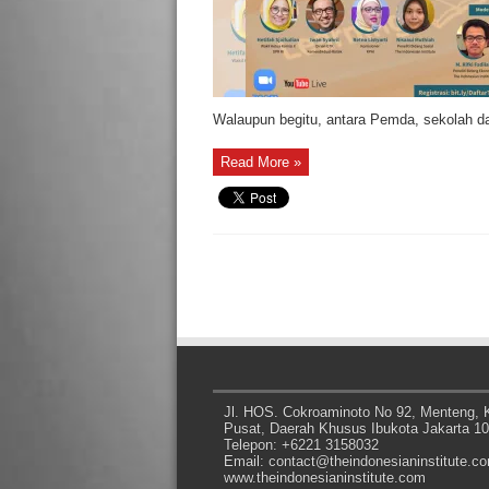
Walaupun begitu, antara Pemda, sekolah dan
Read More »
Jl. HOS. Cokroaminoto No 92, Menteng, K
Pusat, Daerah Khusus Ibukota Jakarta 1
Telepon: +6221 3158032
Email: contact@theindonesianinstitute.c
www.theindonesianinstitute.com