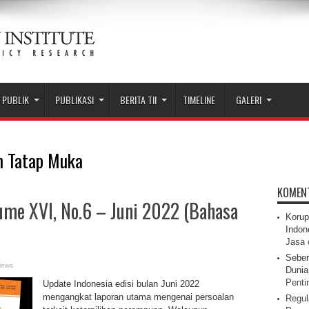
 PUBLIK
PUBLIKASI
BERITA TII
TIMELINE
GALERI
n Tatap Muka
KOMEN
me XVI, No.6 – Juni 2022 (Bahasa
Korup
Indon
Jasa 
Seber
iews
Dunia 
Pentin
Update Indonesia edisi bulan Juni 2022
mengangkat laporan utama mengenai persoalan
Regul