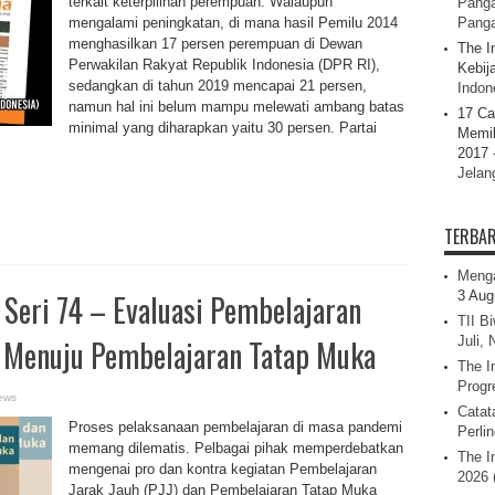
terkait keterpilihan perempuan. Walaupun
Panga
mengalami peningkatan, di mana hasil Pemilu 2014
Pang
menghasilkan 17 persen perempuan di Dewan
The I
Perwakilan Rakyat Republik Indonesia (DPR RI),
Kebij
sedangkan di tahun 2019 mencapai 21 persen,
Indone
namun hal ini belum mampu melewati ambang batas
17 Ca
minimal yang diharapkan yaitu 30 persen. Partai
Memil
2017 
Jelan
TERBA
Menga
eri 74 – Evaluasi Pembelajaran
3 Aug
TII B
n Menuju Pembelajaran Tatap Muka
Juli,
The I
Progr
ews
Catat
Proses pelaksanaan pembelajaran di masa pandemi
Perli
memang dilematis. Pelbagai pihak memperdebatkan
The I
mengenai pro dan kontra kegiatan Pembelajaran
2026 
Jarak Jauh (PJJ) dan Pembelajaran Tatap Muka