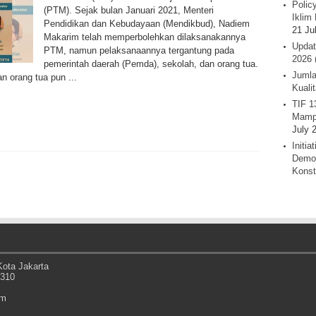
Polic
(PTM). Sejak bulan Januari 2021, Menteri
Iklim 
Pendidikan dan Kebudayaan (Mendikbud), Nadiem
21 Ju
Makarim telah memperbolehkan dilaksanakannya
Updat
PTM, namun pelaksanaannya tergantung pada
2026 
pemerintah daerah (Pemda), sekolah, dan orang tua.
Jumla
 orang tua pun ...
Kuali
TIF 1
Mamp
July 
Initi
Demok
Konst
ota Jakarta
0310
om