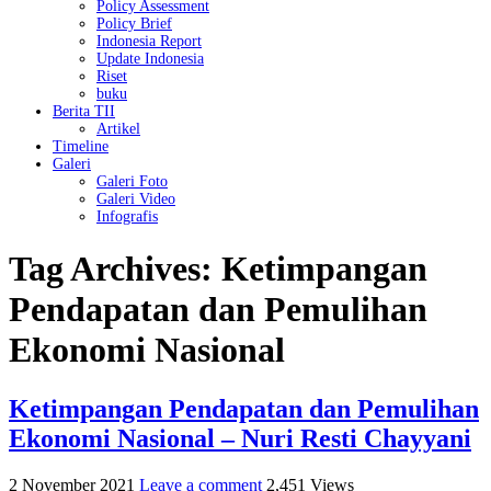
Policy Assessment
Policy Brief
Indonesia Report
Update Indonesia
Riset
buku
Berita TII
Artikel
Timeline
Galeri
Galeri Foto
Galeri Video
Infografis
Tag Archives:
Ketimpangan
Pendapatan dan Pemulihan
Ekonomi Nasional
Ketimpangan Pendapatan dan Pemulihan
Ekonomi Nasional – Nuri Resti Chayyani
2 November 2021
Leave a comment
2,451 Views