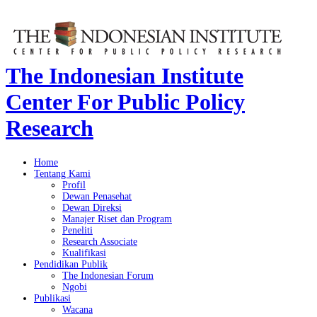
The Indonesian Institute
Center For Public Policy
Research
Home
Tentang Kami
Profil
Dewan Penasehat
Dewan Direksi
Manajer Riset dan Program
Peneliti
Research Associate
Kualifikasi
Pendidikan Publik
The Indonesian Forum
Ngobi
Publikasi
Wacana