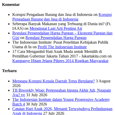
Komentar
Korupsi Pengadaan Barang dan Jasa di Indonesia
on
Korupsi
Pengadaan Barang dan Jasa di Indonesia
Seberapa Banyak Makanan yang Terbuang di Dunia ini? (Ft.
IAAS)
on
Mengingat Lagi Arti Penting Air
Regulasi Pengendalian Harga Pangan – Ekonomi Pangan dan
Gizi
on
Regulasi Pengendalian Harga Pangan
The Indonesian Institute: Pusat Penelitian Kebijakan Publik
Utama di In
on
Profil The Indonesian Institute
17 Cara Mengambil Hati Anak Muda untuk Memilih di
Pemilihan Gubernur Jakarta Tahun 2017 - Jakartakita.com
on
Kampanye Hitam Jelang Pilpres 2014 Rugikan Masyarakat
Terbaru
Mengapa Korupsi Kepala Daerah Terus Berulang?
3 August
2026
TII Biweekly Wrap: Pertengahan hingga Akhir Juli, Ngapain
Aja? 👀
31 July 2026
The Indonesian Institute dalam Young Progressive Academy
Batch 4
30 July 2026
Catatan Hari Anak 2026, Menanti Terwujudnya Perlindungan
Anak di Indonesia
27 July 2026