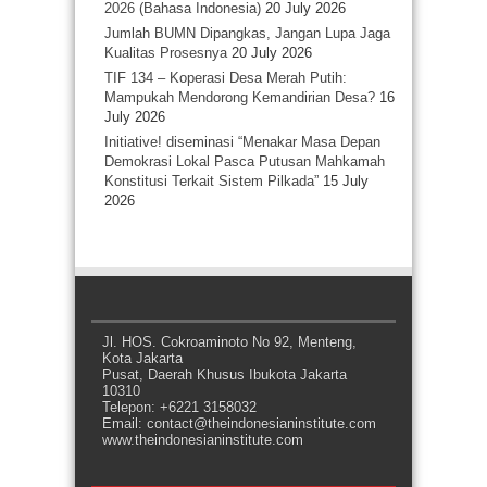
2026 (Bahasa Indonesia)
20 July 2026
Jumlah BUMN Dipangkas, Jangan Lupa Jaga
Kualitas Prosesnya
20 July 2026
TIF 134 – Koperasi Desa Merah Putih:
Mampukah Mendorong Kemandirian Desa?
16
July 2026
Initiative! diseminasi “Menakar Masa Depan
Demokrasi Lokal Pasca Putusan Mahkamah
Konstitusi Terkait Sistem Pilkada”
15 July
2026
Jl. HOS. Cokroaminoto No 92, Menteng,
Kota Jakarta
Pusat, Daerah Khusus Ibukota Jakarta
10310
Telepon: +6221 3158032
Email: contact@theindonesianinstitute.com
www.theindonesianinstitute.com