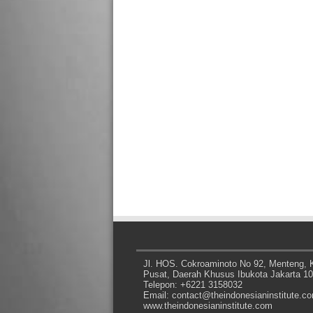
Jl. HOS. Cokroaminoto No 92, Menteng, K
Pusat, Daerah Khusus Ibukota Jakarta 1
Telepon: +6221 3158032
Email: contact@theindonesianinstitute.c
www.theindonesianinstitute.com