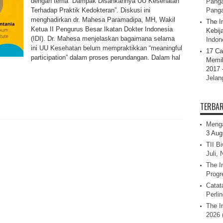
dengan tema “Dampak Disahkannya UU Kesehatan
Panga
Terhadap Praktik Kedokteran”. Diskusi ini
Pang
menghadirkan dr. Mahesa Paramadipa, MH, Wakil
The I
Ketua II Pengurus Besar Ikatan Dokter Indonesia
Kebij
(IDI). Dr. Mahesa menjelaskan bagaimana selama
Indone
ini UU Kesehatan belum mempraktikkan “meaningful
17 Ca
participation” dalam proses perundangan. Dalam hal
Memil
2017 
Jelan
TERBA
Menga
3 Aug
TII B
Juli,
The I
Progr
Catat
Perli
The I
2026 