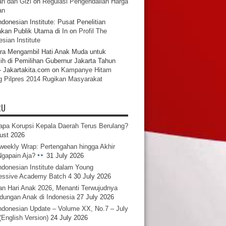
n dan Gizi
on
Regulasi Pengendalian Harga
an
ndonesian Institute: Pusat Penelitian
akan Publik Utama di In
on
Profil The
sian Institute
ra Mengambil Hati Anak Muda untuk
ih di Pemilihan Gubernur Jakarta Tahun
- Jakartakita.com
on
Kampanye Hitam
g Pilpres 2014 Rugikan Masyarakat
RU
pa Korupsi Kepala Daerah Terus Berulang?
ust 2026
iweekly Wrap: Pertengahan hingga Akhir
 Ngapain Aja?
31 July 2026
ndonesian Institute dalam Young
essive Academy Batch 4
30 July 2026
an Hari Anak 2026, Menanti Terwujudnya
ndungan Anak di Indonesia
27 July 2026
ndonesian Update – Volume XX, No.7 – July
(English Version)
24 July 2026