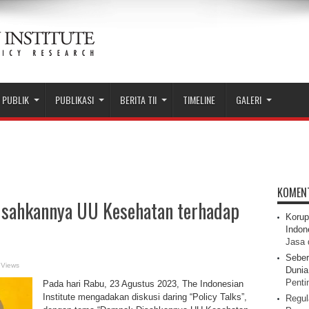
 PUBLIK
PUBLIKASI
BERITA TII
TIMELINE
GALERI
KOMEN
isahkannya UU Kesehatan terhadap
Korup
Indon
Jasa 
Seber
 Views
Dunia 
Pentin
Pada hari Rabu, 23 Agustus 2023, The Indonesian
Institute mengadakan diskusi daring “Policy Talks”,
Regul