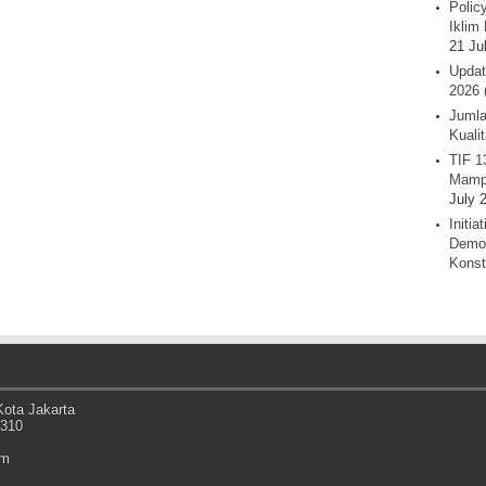
Polic
Iklim 
21 Ju
Updat
2026 
Jumla
Kuali
TIF 1
Mamp
July 
Initi
Demok
Konst
ota Jakarta
0310
om