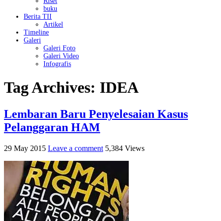
Riset
buku
Berita TII
Artikel
Timeline
Galeri
Galeri Foto
Galeri Video
Infografis
Tag Archives:
IDEA
Lembaran Baru Penyelesaian Kasus
Pelanggaran HAM
29 May 2015
Leave a comment
5,384 Views