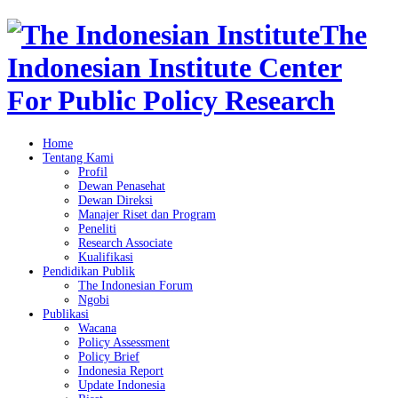
The
Indonesian Institute Center
For Public Policy Research
Home
Tentang Kami
Profil
Dewan Penasehat
Dewan Direksi
Manajer Riset dan Program
Peneliti
Research Associate
Kualifikasi
Pendidikan Publik
The Indonesian Forum
Ngobi
Publikasi
Wacana
Policy Assessment
Policy Brief
Indonesia Report
Update Indonesia