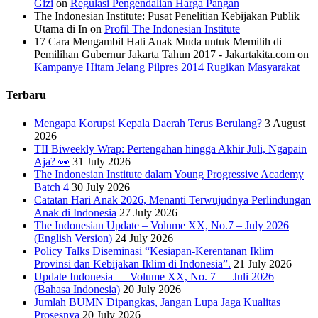
Gizi
on
Regulasi Pengendalian Harga Pangan
The Indonesian Institute: Pusat Penelitian Kebijakan Publik
Utama di In
on
Profil The Indonesian Institute
17 Cara Mengambil Hati Anak Muda untuk Memilih di
Pemilihan Gubernur Jakarta Tahun 2017 - Jakartakita.com
on
Kampanye Hitam Jelang Pilpres 2014 Rugikan Masyarakat
Terbaru
Mengapa Korupsi Kepala Daerah Terus Berulang?
3 August
2026
TII Biweekly Wrap: Pertengahan hingga Akhir Juli, Ngapain
Aja? 👀
31 July 2026
The Indonesian Institute dalam Young Progressive Academy
Batch 4
30 July 2026
Catatan Hari Anak 2026, Menanti Terwujudnya Perlindungan
Anak di Indonesia
27 July 2026
The Indonesian Update – Volume XX, No.7 – July 2026
(English Version)
24 July 2026
Policy Talks Diseminasi “Kesiapan-Kerentanan Iklim
Provinsi dan Kebijakan Iklim di Indonesia”.
21 July 2026
Update Indonesia — Volume XX, No. 7 — Juli 2026
(Bahasa Indonesia)
20 July 2026
Jumlah BUMN Dipangkas, Jangan Lupa Jaga Kualitas
Prosesnya
20 July 2026