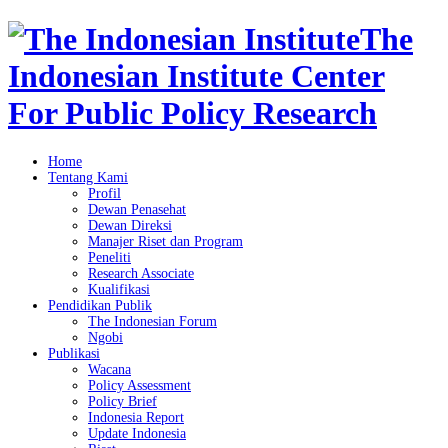
The
Indonesian Institute Center
For Public Policy Research
Home
Tentang Kami
Profil
Dewan Penasehat
Dewan Direksi
Manajer Riset dan Program
Peneliti
Research Associate
Kualifikasi
Pendidikan Publik
The Indonesian Forum
Ngobi
Publikasi
Wacana
Policy Assessment
Policy Brief
Indonesia Report
Update Indonesia