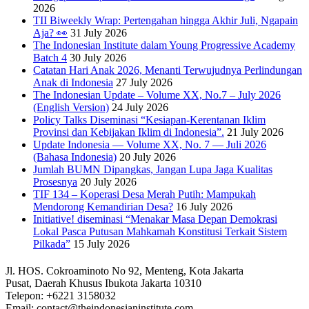
2026
TII Biweekly Wrap: Pertengahan hingga Akhir Juli, Ngapain
Aja? 👀
31 July 2026
The Indonesian Institute dalam Young Progressive Academy
Batch 4
30 July 2026
Catatan Hari Anak 2026, Menanti Terwujudnya Perlindungan
Anak di Indonesia
27 July 2026
The Indonesian Update – Volume XX, No.7 – July 2026
(English Version)
24 July 2026
Policy Talks Diseminasi “Kesiapan-Kerentanan Iklim
Provinsi dan Kebijakan Iklim di Indonesia”.
21 July 2026
Update Indonesia — Volume XX, No. 7 — Juli 2026
(Bahasa Indonesia)
20 July 2026
Jumlah BUMN Dipangkas, Jangan Lupa Jaga Kualitas
Prosesnya
20 July 2026
TIF 134 – Koperasi Desa Merah Putih: Mampukah
Mendorong Kemandirian Desa?
16 July 2026
Initiative! diseminasi “Menakar Masa Depan Demokrasi
Lokal Pasca Putusan Mahkamah Konstitusi Terkait Sistem
Pilkada”
15 July 2026
Jl. HOS. Cokroaminoto No 92, Menteng, Kota Jakarta
Pusat, Daerah Khusus Ibukota Jakarta 10310
Telepon: +6221 3158032
Email: contact@theindonesianinstitute.com