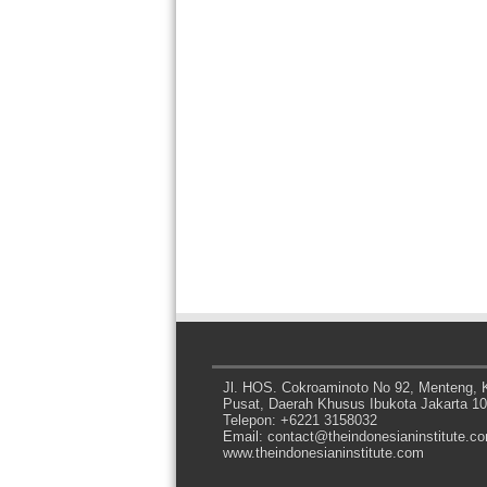
Jl. HOS. Cokroaminoto No 92, Menteng, K
Pusat, Daerah Khusus Ibukota Jakarta 1
Telepon: +6221 3158032
Email: contact@theindonesianinstitute.c
www.theindonesianinstitute.com