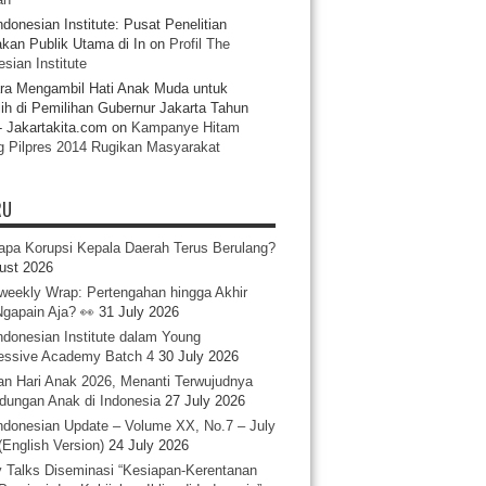
ndonesian Institute: Pusat Penelitian
akan Publik Utama di In
on
Profil The
sian Institute
ra Mengambil Hati Anak Muda untuk
ih di Pemilihan Gubernur Jakarta Tahun
- Jakartakita.com
on
Kampanye Hitam
g Pilpres 2014 Rugikan Masyarakat
RU
pa Korupsi Kepala Daerah Terus Berulang?
ust 2026
iweekly Wrap: Pertengahan hingga Akhir
 Ngapain Aja? 👀
31 July 2026
ndonesian Institute dalam Young
essive Academy Batch 4
30 July 2026
an Hari Anak 2026, Menanti Terwujudnya
ndungan Anak di Indonesia
27 July 2026
ndonesian Update – Volume XX, No.7 – July
(English Version)
24 July 2026
y Talks Diseminasi “Kesiapan-Kerentanan