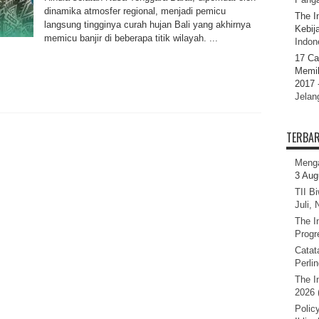
dinamika atmosfer regional, menjadi pemicu
The I
langsung tingginya curah hujan Bali yang akhirnya
Kebij
memicu banjir di beberapa titik wilayah. ...
Indone
17 Ca
Memil
2017 
Jelan
TERBA
Menga
3 Aug
TII B
Juli,
The I
Progr
Catat
Perli
The I
2026 
Polic