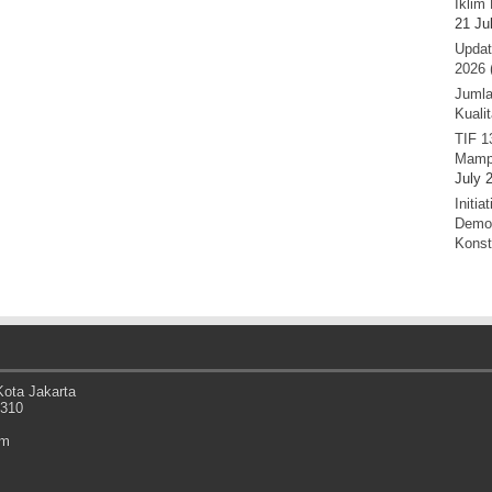
Iklim 
21 Ju
Updat
2026 
Jumla
Kuali
TIF 1
Mamp
July 
Initi
Demok
Konst
ota Jakarta
0310
om