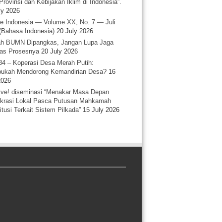
Provinsi dan Kebijakan Iklim di Indonesia”.
ly 2026
e Indonesia — Volume XX, No. 7 — Juli
(Bahasa Indonesia)
20 July 2026
h BUMN Dipangkas, Jangan Lupa Jaga
tas Prosesnya
20 July 2026
34 – Koperasi Desa Merah Putih:
ukah Mendorong Kemandirian Desa?
16
2026
ative! diseminasi “Menakar Masa Depan
rasi Lokal Pasca Putusan Mahkamah
itusi Terkait Sistem Pilkada”
15 July 2026