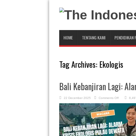
HOME
TENTANG KAMI
PENDIDIKAN 
Tag Archives:
Ekologis
Bali Kebanjiran Lagi: Al
on
22 December 2025
Comments Off
8,49
Bali
Kebanjiran
Lagi:
Alarm
Krisis
Ekologis
Pulau
Dewata