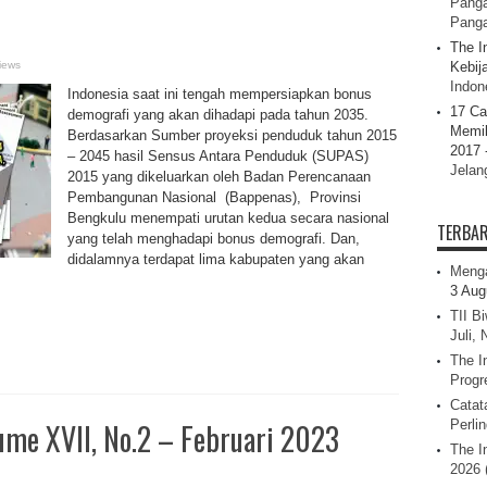
Panga
Pang
The I
iews
Kebij
Indone
Indonesia saat ini tengah mempersiapkan bonus
17 Ca
demografi yang akan dihadapi pada tahun 2035.
Memil
Berdasarkan Sumber proyeksi penduduk tahun 2015
2017 
– 2045 hasil Sensus Antara Penduduk (SUPAS)
Jelan
2015 yang dikeluarkan oleh Badan Perencanaan
Pembangunan Nasional (Bappenas), Provinsi
Bengkulu menempati urutan kedua secara nasional
TERBA
yang telah menghadapi bonus demografi. Dan,
didalamnya terdapat lima kabupaten yang akan
Menga
3 Aug
TII B
Juli,
The I
Progr
Catat
me XVII, No.2 – Februari 2023
Perli
The I
2026 