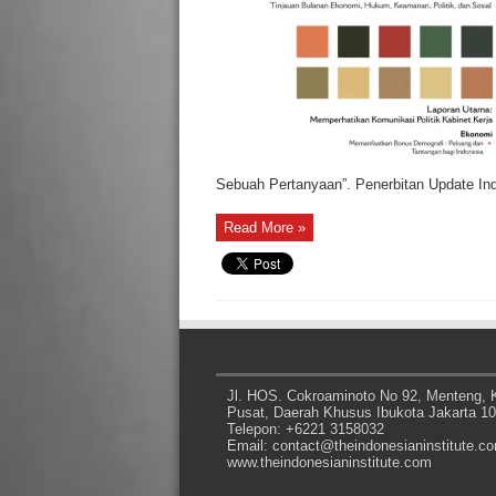
Sebuah Pertanyaan”. Penerbitan Update Ind
Read More »
Jl. HOS. Cokroaminoto No 92, Menteng, K
Pusat, Daerah Khusus Ibukota Jakarta 1
Telepon: +6221 3158032
Email: contact@theindonesianinstitute.c
www.theindonesianinstitute.com