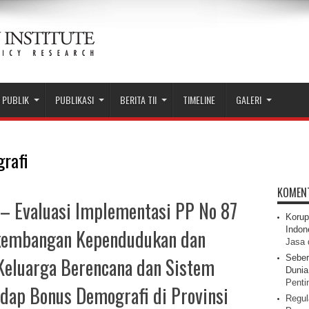
 PUBLIK
PUBLIKASI
BERITA TII
TIMELINE
GALERI
rafi
KOMEN
– Evaluasi Implementasi PP No 87
Korup
Indon
kembangan Kependudukan dan
Jasa 
Seber
Keluarga Berencana dan Sistem
Dunia 
Pentin
adap Bonus Demografi di Provinsi
Regul