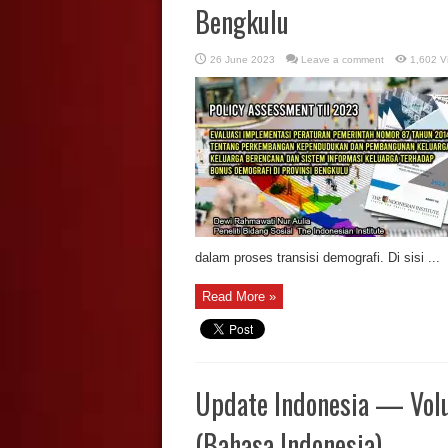
Bengkulu
26 June 2023
Leave a comment
1,602 V
dalam proses transisi demografi. Di sisi ...
Read More »
Update Indonesia — Volu
(Bahasa Indonesia)