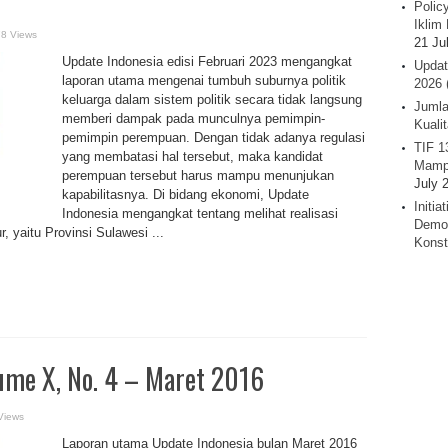
Polic
Iklim 
78 Views
21 Ju
Update Indonesia edisi Februari 2023 mengangkat
Updat
laporan utama mengenai tumbuh suburnya politik
2026 
keluarga dalam sistem politik secara tidak langsung
Jumla
memberi dampak pada munculnya pemimpin-
Kuali
pemimpin perempuan. Dengan tidak adanya regulasi
TIF 1
yang membatasi hal tersebut, maka kandidat
Mamp
perempuan tersebut harus mampu menunjukan
July 
kapabilitasnya. Di bidang ekonomi, Update
Initi
Indonesia mengangkat tentang melihat realisasi
Demok
, yaitu Provinsi Sulawesi ...
Konst
me X, No. 4 – Maret 2016
Views
​Laporan utama Update Indonesia bulan Maret 2016