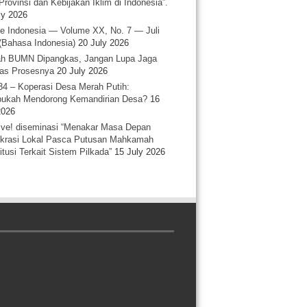
Provinsi dan Kebijakan Iklim di Indonesia”.
ly 2026
e Indonesia — Volume XX, No. 7 — Juli
(Bahasa Indonesia)
20 July 2026
h BUMN Dipangkas, Jangan Lupa Jaga
tas Prosesnya
20 July 2026
34 – Koperasi Desa Merah Putih:
ukah Mendorong Kemandirian Desa?
16
2026
ative! diseminasi “Menakar Masa Depan
rasi Lokal Pasca Putusan Mahkamah
itusi Terkait Sistem Pilkada”
15 July 2026