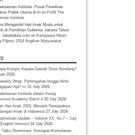
ndonesian Institute: Pusat Penelitian
akan Publik Utama di In
on
Profil The
sian Institute
ra Mengambil Hati Anak Muda untuk
ih di Pemilihan Gubernur Jakarta Tahun
- Jakartakita.com
on
Kampanye Hitam
g Pilpres 2014 Rugikan Masyarakat
RU
pa Korupsi Kepala Daerah Terus Berulang?
ust 2026
iweekly Wrap: Pertengahan hingga Akhir
 Ngapain Aja? 👀
31 July 2026
ndonesian Institute dalam Young
essive Academy Batch 4
30 July 2026
an Hari Anak 2026, Menanti Terwujudnya
ndungan Anak di Indonesia
27 July 2026
ndonesian Update – Volume XX, No.7 – July
(English Version)
24 July 2026
y Talks Diseminasi “Kesiapan-Kerentanan