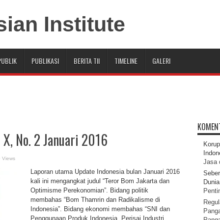
PUBLIK
PUBLIKASI
BERITA TII
TIMELINE
GALERI
KOMEN
X, No. 2 Januari 2016
Korup
Indon
 Views
Jasa 
Laporan utama Update Indonesia bulan Januari 2016
Seber
kali ini mengangkat judul “Teror Bom Jakarta dan
Dunia 
Optimisme Perekonomian”. Bidang politik
Pentin
membahas “Bom Thamrin dan Radikalisme di
Regul
Indonesia”. Bidang ekonomi membahas “SNI dan
Panga
Penggunaan Produk Indonesia, Perisai Industri
Pang