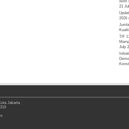
Iklim 
21 Ju
Updat
2026 
Jumla
Kuali
TIF 1
Mamp
July 
Initi
Demok
Konst
ota Jakarta
0310
om