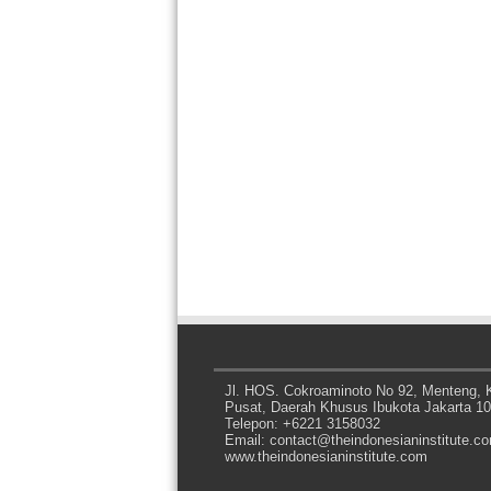
Jl. HOS. Cokroaminoto No 92, Menteng, K
Pusat, Daerah Khusus Ibukota Jakarta 1
Telepon: +6221 3158032
Email: contact@theindonesianinstitute.c
www.theindonesianinstitute.com