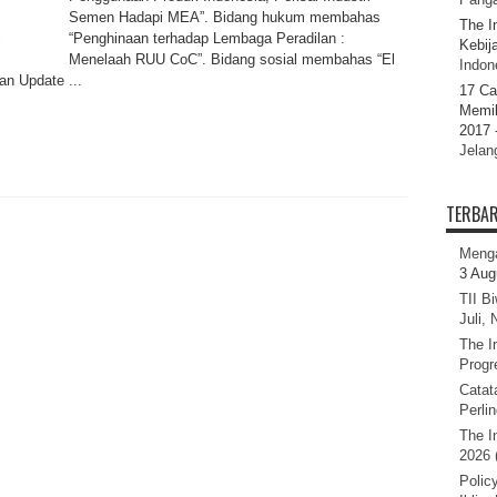
Semen Hadapi MEA”. Bidang hukum membahas
The I
“Penghinaan terhadap Lembaga Peradilan :
Kebij
Menelaah RUU CoC”. Bidang sosial membahas “El
Indone
n Update ...
17 Ca
Memil
2017 
Jelan
TERBA
Menga
3 Aug
TII B
Juli,
The I
Progr
Catat
Perli
The I
2026 
Polic