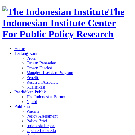
The
Indonesian Institute Center
For Public Policy Research
Home
Tentang Kami
Profil
Dewan Penasehat
Dewan Direksi
Manajer Riset dan Program
Peneliti
Research Associate
Kualifikasi
Pendidikan Publik
The Indonesian Forum
Ngobi
Publikasi
Wacana
Policy Assessment
Policy Brief
Indonesia Report
Update Indonesia