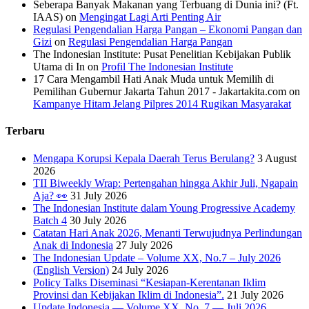
Seberapa Banyak Makanan yang Terbuang di Dunia ini? (Ft.
IAAS)
on
Mengingat Lagi Arti Penting Air
Regulasi Pengendalian Harga Pangan – Ekonomi Pangan dan
Gizi
on
Regulasi Pengendalian Harga Pangan
The Indonesian Institute: Pusat Penelitian Kebijakan Publik
Utama di In
on
Profil The Indonesian Institute
17 Cara Mengambil Hati Anak Muda untuk Memilih di
Pemilihan Gubernur Jakarta Tahun 2017 - Jakartakita.com
on
Kampanye Hitam Jelang Pilpres 2014 Rugikan Masyarakat
Terbaru
Mengapa Korupsi Kepala Daerah Terus Berulang?
3 August
2026
TII Biweekly Wrap: Pertengahan hingga Akhir Juli, Ngapain
Aja? 👀
31 July 2026
The Indonesian Institute dalam Young Progressive Academy
Batch 4
30 July 2026
Catatan Hari Anak 2026, Menanti Terwujudnya Perlindungan
Anak di Indonesia
27 July 2026
The Indonesian Update – Volume XX, No.7 – July 2026
(English Version)
24 July 2026
Policy Talks Diseminasi “Kesiapan-Kerentanan Iklim
Provinsi dan Kebijakan Iklim di Indonesia”.
21 July 2026
Update Indonesia — Volume XX, No. 7 — Juli 2026