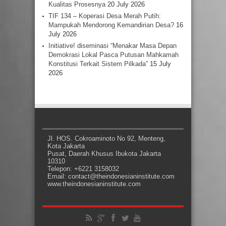
Kualitas Prosesnya
20 July 2026
TIF 134 – Koperasi Desa Merah Putih:
Mampukah Mendorong Kemandirian Desa?
16
July 2026
Initiative! diseminasi “Menakar Masa Depan
Demokrasi Lokal Pasca Putusan Mahkamah
Konstitusi Terkait Sistem Pilkada”
15 July
2026
Jl. HOS. Cokroaminoto No 92, Menteng,
Kota Jakarta
Pusat, Daerah Khusus Ibukota Jakarta
10310
Telepon: +6221 3158032
Email: contact@theindonesianinstitute.com
www.theindonesianinstitute.com