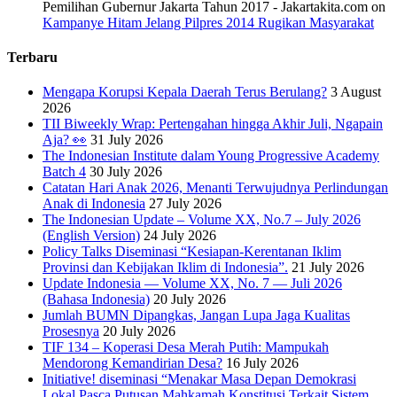
Pemilihan Gubernur Jakarta Tahun 2017 - Jakartakita.com
on
Kampanye Hitam Jelang Pilpres 2014 Rugikan Masyarakat
Terbaru
Mengapa Korupsi Kepala Daerah Terus Berulang?
3 August
2026
TII Biweekly Wrap: Pertengahan hingga Akhir Juli, Ngapain
Aja? 👀
31 July 2026
The Indonesian Institute dalam Young Progressive Academy
Batch 4
30 July 2026
Catatan Hari Anak 2026, Menanti Terwujudnya Perlindungan
Anak di Indonesia
27 July 2026
The Indonesian Update – Volume XX, No.7 – July 2026
(English Version)
24 July 2026
Policy Talks Diseminasi “Kesiapan-Kerentanan Iklim
Provinsi dan Kebijakan Iklim di Indonesia”.
21 July 2026
Update Indonesia — Volume XX, No. 7 — Juli 2026
(Bahasa Indonesia)
20 July 2026
Jumlah BUMN Dipangkas, Jangan Lupa Jaga Kualitas
Prosesnya
20 July 2026
TIF 134 – Koperasi Desa Merah Putih: Mampukah
Mendorong Kemandirian Desa?
16 July 2026
Initiative! diseminasi “Menakar Masa Depan Demokrasi
Lokal Pasca Putusan Mahkamah Konstitusi Terkait Sistem