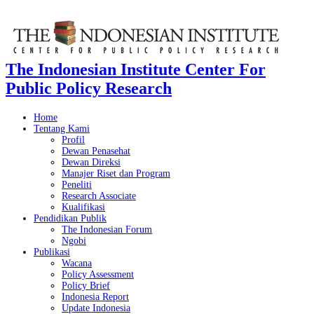
The Indonesian Institute Center For
Public Policy Research
Home
Tentang Kami
Profil
Dewan Penasehat
Dewan Direksi
Manajer Riset dan Program
Peneliti
Research Associate
Kualifikasi
Pendidikan Publik
The Indonesian Forum
Ngobi
Publikasi
Wacana
Policy Assessment
Policy Brief
Indonesia Report
Update Indonesia