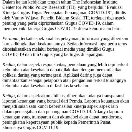
Dalam kajian kebijakan tengah tahun The Indonesian Institute,
Center for Public Policy Research (TII), yang berjudul “Evaluasi
Kinerja Gugus Tugas Percepatan Penanganan COVID-19”, ditulis
oleh Vunny Wijaya, Peneliti Bidang Sosial TII, terdapat tiga aspek
penting yang perlu diprioritaskan Gugus COVID-19, dalam
memperbaiki kinerja Gugus COVID-19 di era kenormalan baru.
Pertama,
terkait aspek kualitas pelayanan, informasi yang diberikan
harus ditingkatkan keakuratannya. Setiap informasi juga perlu terus
disosialisasikan melalui berbagai media yang dimiliki Gugus
COVID-19 dan tim Gugus yang bertugas di lapangan.
Kedua,
dalam aspek responsivitas, pendataan yang lebih rapi terkait
kebutuhan alat kesehatan dapat dilakukan dengan memanfaatkan
aplikasi daring yang terintegrasi. Aplikasi daring juga dapat
dimanfaatkan sebagai pelaporan atau pengaduan terkait kurangnya
kebutuhan alat kesehatan di fasilitas kesehatan.
Ketiga,
dalam aspek akuntabilitas, diperlukan adanya transparansi
laporan keuangan yang berasal dari Pemda. Laporan keuangan akan
menjadi salah satu kunci keberhasilan kinerja aspek-aspek lain
dalam pencegahan dan penanganan COVID-19. Adanya laporan
keuangan yang transparan dan akuntabel akan dapat mendorong
peningkatan kepercayaan publik kepada Pemerintah Pusat,
khususnya Gugus COVID-19.