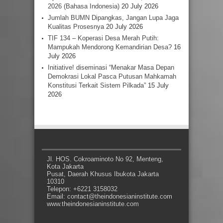
2026 (Bahasa Indonesia)
20 July 2026
Jumlah BUMN Dipangkas, Jangan Lupa Jaga
Kualitas Prosesnya
20 July 2026
TIF 134 – Koperasi Desa Merah Putih:
Mampukah Mendorong Kemandirian Desa?
16
July 2026
Initiative! diseminasi “Menakar Masa Depan
Demokrasi Lokal Pasca Putusan Mahkamah
Konstitusi Terkait Sistem Pilkada”
15 July
2026
Jl. HOS. Cokroaminoto No 92, Menteng,
Kota Jakarta
Pusat, Daerah Khusus Ibukota Jakarta
10310
Telepon: +6221 3158032
Email: contact@theindonesianinstitute.com
www.theindonesianinstitute.com