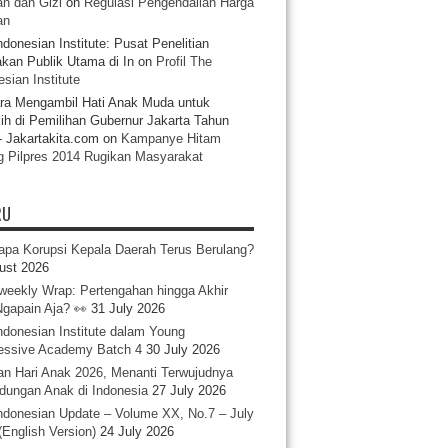
n dan Gizi
on
Regulasi Pengendalian Harga
an
ndonesian Institute: Pusat Penelitian
akan Publik Utama di In
on
Profil The
sian Institute
ra Mengambil Hati Anak Muda untuk
ih di Pemilihan Gubernur Jakarta Tahun
- Jakartakita.com
on
Kampanye Hitam
g Pilpres 2014 Rugikan Masyarakat
RU
pa Korupsi Kepala Daerah Terus Berulang?
ust 2026
iweekly Wrap: Pertengahan hingga Akhir
 Ngapain Aja? 👀
31 July 2026
ndonesian Institute dalam Young
essive Academy Batch 4
30 July 2026
an Hari Anak 2026, Menanti Terwujudnya
ndungan Anak di Indonesia
27 July 2026
ndonesian Update – Volume XX, No.7 – July
(English Version)
24 July 2026