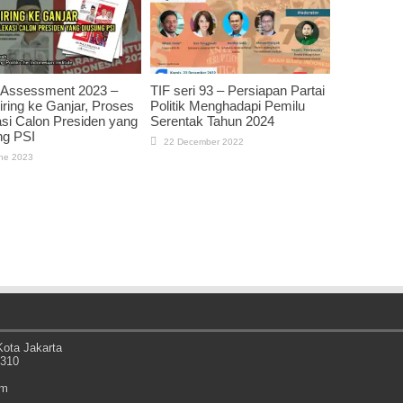
 Assessment 2023 –
TIF seri 93 – Persiapan Partai
iring ke Ganjar, Proses
Politik Menghadapi Pemilu
si Calon Presiden yang
Serentak Tahun 2024
ng PSI
22 December 2022
ne 2023
ota Jakarta
0310
om