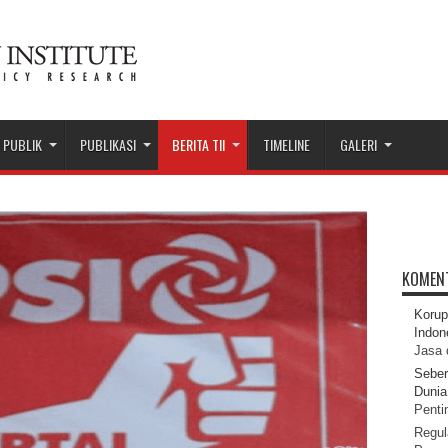
 PUBLIK
PUBLIKASI
BERITA TII
TIMELINE
GALERI
KOMEN
Korup
Indon
Jasa 
Seber
Dunia 
Pentin
Regul