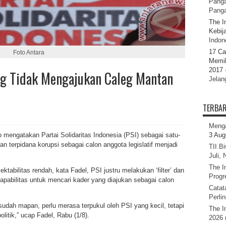
Panga
Pang
The I
Kebij
Indone
17 Ca
Foto Antara
Memil
2017 
ng Tidak Mengajukan Caleg Mantan
Jelan
TERBA
Menga
to mengatakan Partai Solidaritas Indonesia (PSI) sebagai satu-
3 Aug
n terpidana korupsi sebagai calon anggota legislatif menjadi
TII B
Juli,
The I
ektabilitas rendah, kata Fadel, PSI justru melakukan ‘filter’ dan
Progr
kapabilitas untuk mencari kader yang diajukan sebagai calon
Catat
Perli
ng sudah mapan, perlu merasa terpukul oleh PSI yang kecil, tetapi
The I
itik,” ucap Fadel, Rabu (1/8).
2026 