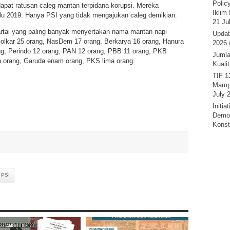
Polic
dapat ratusan caleg mantan terpidana korupsi. Mereka
Iklim 
ilu 2019. Hanya PSI yang tidak mengajukan caleg demikian.
21 Ju
partai yang paling banyak menyertakan nama mantan napi
Updat
i Golkar 25 orang, NasDem 17 orang, Berkarya 16 orang, Hanura
2026 
ng, Perindo 12 orang, PAN 12 orang, PBB 11 orang, PKB
Jumla
h orang, Garuda enam orang, PKS lima orang.
Kuali
TIF 1
Mamp
July 
Initi
Demok
Konst
PSI