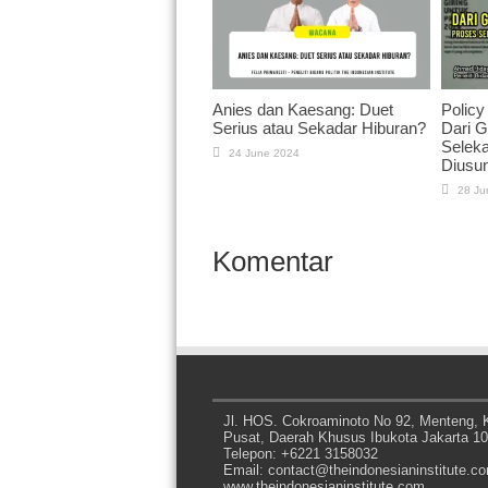
Anies dan Kaesang: Duet
Policy
Serius atau Sekadar Hiburan?
Dari G
Seleka
24 June 2024
Diusu
28 Ju
Komentar
Jl. HOS. Cokroaminoto No 92, Menteng, K
Pusat, Daerah Khusus Ibukota Jakarta 1
Telepon: +6221 3158032
Email: contact@theindonesianinstitute.c
www.theindonesianinstitute.com