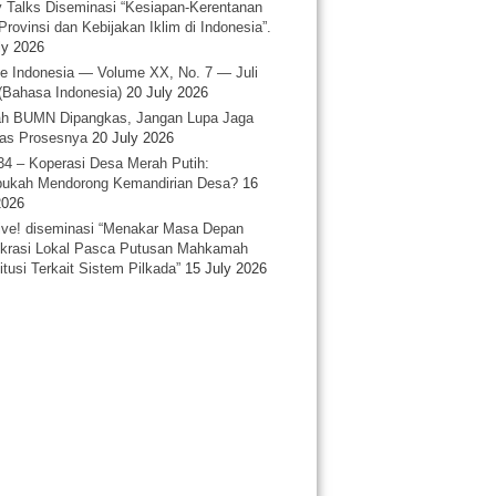
y Talks Diseminasi “Kesiapan-Kerentanan
Provinsi dan Kebijakan Iklim di Indonesia”.
ly 2026
e Indonesia — Volume XX, No. 7 — Juli
(Bahasa Indonesia)
20 July 2026
h BUMN Dipangkas, Jangan Lupa Jaga
tas Prosesnya
20 July 2026
34 – Koperasi Desa Merah Putih:
ukah Mendorong Kemandirian Desa?
16
2026
ative! diseminasi “Menakar Masa Depan
rasi Lokal Pasca Putusan Mahkamah
itusi Terkait Sistem Pilkada”
15 July 2026