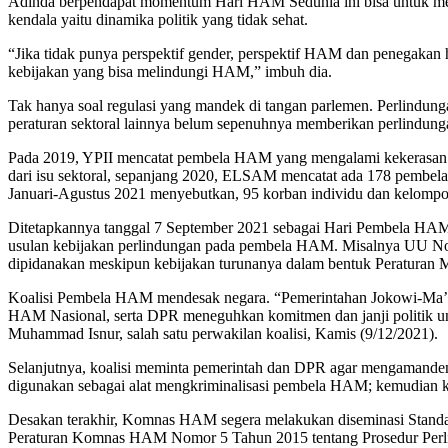
Adinda berpendapat momentum Hari HAM Sedunia ini bisa untuk mewu
kendala yaitu dinamika politik yang tidak sehat.
“Jika tidak punya perspektif gender, perspektif HAM dan penegakan h
kebijakan yang bisa melindungi HAM,” imbuh dia.
Tak hanya soal regulasi yang mandek di tangan parlemen. Perlind
peraturan sektoral lainnya belum sepenuhnya memberikan perlindu
Pada 2019, YPII mencatat pembela HAM yang mengalami kekerasan me
dari isu sektoral, sepanjang 2020, ELSAM mencatat ada 178 pembe
Januari-Agustus 2021 menyebutkan, 95 korban individu dan kelomp
Ditetapkannya tanggal 7 September 2021 sebagai Hari Pembela H
usulan kebijakan perlindungan pada pembela HAM. Misalnya UU Nom
dipidanakan meskipun kebijakan turunanya dalam bentuk Peraturan Men
Koalisi Pembela HAM mendesak negara. “Pemerintahan Jokowi-Ma’
HAM Nasional, serta DPR meneguhkan komitmen dan janji politik 
Muhammad Isnur, salah satu perwakilan koalisi, Kamis (9/12/2021).
Selanjutnya, koalisi meminta pemerintah dan DPR agar mengamandem
digunakan sebagai alat mengkriminalisasi pembela HAM; kemudian 
Desakan terakhir, Komnas HAM segera melakukan diseminasi Standar
Peraturan Komnas HAM Nomor 5 Tahun 2015 tentang Prosedur Perl