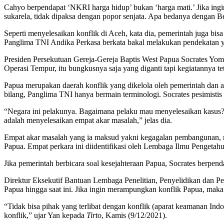
Cahyo berpendapat ‘NKRI harga hidup’ bukan ‘harga mati.’ Jika ingin
sukarela, tidak dipaksa dengan popor senjata. Apa bedanya dengan Be
Seperti menyelesaikan konflik di Aceh, kata dia, pemerintah juga b
Panglima TNI Andika Perkasa berkata bakal melakukan pendekatan ya
Presiden Persekutuan Gereja-Gereja Baptis West Papua Socrates Yoman 
Operasi Tempur, itu bungkusnya saja yang diganti tapi kegiatannya t
Papua merupakan daerah konflik yang dikelola oleh pemerintah dan 
bilang, Panglima TNI hanya bermain terminologi. Socrates pesimisti
“Negara ini pelakunya. Bagaimana pelaku mau menyelesaikan kasus? It
adalah menyelesaikan empat akar masalah,” jelas dia.
Empat akar masalah yang ia maksud yakni kegagalan pembangunan, mar
Papua. Empat perkara ini diidentifikasi oleh Lembaga Ilmu Pengetahu
Jika pemerintah berbicara soal kesejahteraan Papua, Socrates berpen
Direktur Eksekutif Bantuan Lembaga Penelitian, Penyelidikan dan Pe
Papua hingga saat ini. Jika ingin merampungkan konflik Papua, maka
“Tidak bisa pihak yang terlibat dengan konflik (aparat keamanan In
konflik,” ujar Yan kepada
Tirto
, Kamis (9/12/2021).