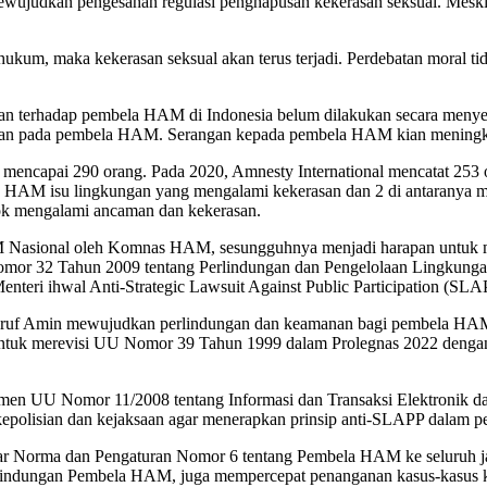
judkan pengesahan regulasi penghapusan kekerasan seksual. Meski ad
ukum, maka kekerasan seksual akan terus terjadi. Perdebatan moral ti
ungan terhadap pembela HAM di Indonesia belum dilakukan secara me
ngan pada pembela HAM. Serangan kepada pembela HAM kian meningka
ncapai 290 orang. Pada 2020, Amnesty International mencatat 253 or
la HAM isu lingkungan yang mengalami kekerasan dan 2 di antaranya
ok mengalami ancaman dan kekerasan.
AM Nasional oleh Komnas HAM, sesungguhnya menjadi harapan untu
or 32 Tahun 2009 tentang Perlindungan dan Pengelolaan Lingkungan 
teri ihwal Anti-Strategic Lawsuit Against Public Participation (SLAP
ruf Amin mewujudkan perlindungan dan keamanan bagi pembela HAM 
untuk merevisi UU Nomor 39 Tahun 1999 dalam Prolegnas 2022 deng
en UU Nomor 11/2008 tentang Informasi dan Transaksi Elektronik dan
kepolisian dan kejaksaan agar menerapkan prinsip anti-SLAPP dalam
 Norma dan Pengaturan Nomor 6 tentang Pembela HAM ke seluruh jaja
indungan Pembela HAM, juga mempercepat penanganan kasus-kasus 