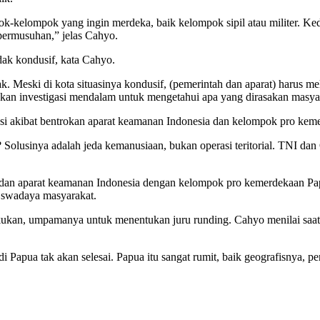
ok-kelompok yang ingin merdeka, baik kelompok sipil atau militer. Kedu
 permusuhan,” jelas Cahyo.
dak kondusif, kata Cahyo.
rak. Meski di kota situasinya kondusif, (pemerintah dan aparat) harus 
n investigasi mendalam untuk mengetahui apa yang dirasakan masyar
si akibat bentrokan aparat keamanan Indonesia dan kelompok pro kem
? Solusinya adalah jeda kemanusiaan, bukan operasi teritorial. TNI da
dan aparat keamanan Indonesia dengan kelompok pro kemerdekaan Papu
a swadaya masyarakat.
kukan, umpamanya untuk menentukan juru runding. Cahyo menilai saat 
di Papua tak akan selesai. Papua itu sangat rumit, baik geografisnya