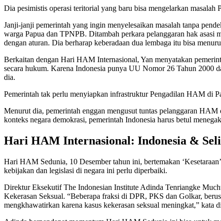
Dia pesimistis operasi teritorial yang baru bisa mengelarkan masalah P
Janji-janji pemerintah yang ingin menyelesaikan masalah tanpa pende
warga Papua dan TPNPB. Ditambah perkara pelanggaran hak asasi man
dengan aturan. Dia berharap keberadaan dua lembaga itu bisa menurun
Berkaitan dengan Hari HAM Internasional, Yan menyatakan pemerin
secara hukum. Karena Indonesia punya UU Nomor 26 Tahun 2000 da
dia.
Pemerintah tak perlu menyiapkan infrastruktur Pengadilan HAM di P
Menurut dia, pemerintah enggan mengusut tuntas pelanggaran HAM di
konteks negara demokrasi, pemerintah Indonesia harus betul meneg
Hari HAM Internasional: Indonesia & Sel
Hari HAM Sedunia, 10 Desember tahun ini, bertemakan ‘Kesetaraan’.
kebijakan dan legislasi di negara ini perlu diperbaiki.
Direktur Eksekutif The Indonesian Institute Adinda Tenriangke Mu
Kekerasan Seksual. “Beberapa fraksi di DPR, PKS dan Golkar, berusa
mengkhawatirkan karena kasus kekerasan seksual meningkat,” kata 