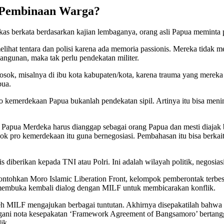
l Pembinaan Warga?
s berkata berdasarkan kajian lembaganya, orang asli Papua meminta p
melihat tentara dan polisi karena ada memoria passionis. Mereka tidak
ngunan, maka tak perlu pendekatan militer.
osok, misalnya di ibu kota kabupaten/kota, karena trauma yang mereka
pua.
o kemerdekaan Papua bukanlah pendekatan sipil. Artinya itu bisa men
Papua Merdeka harus dianggap sebagai orang Papua dan mesti diajak 
k pro kemerdekaan itu guna bernegosiasi. Pembahasan itu bisa berka
is diberikan kepada TNI atau Polri. Ini adalah wilayah politik, negosias
ontohkan Moro Islamic Liberation Front, kelompok pemberontak terbesa
a membuka kembali dialog dengan MILF untuk membicarakan konflik.
eh MILF mengajukan berbagai tuntutan. Akhirnya disepakatilah bahwa
ngani nota kesepakatan ‘Framework Agreement of Bangsamoro’ bertang
ik.