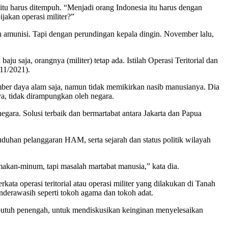
itu harus ditempuh. “Menjadi orang Indonesia itu harus dengan
jakan operasi militer?”
n amunisi. Tapi dengan perundingan kepala dingin. November lalu,
 saja, orangnya (militer) tetap ada. Istilah Operasi Teritorial dan
/11/2021).
mber daya alam saja, namun tidak memikirkan nasib manusianya. Dia
a, tidak dirampungkan oleh negara.
gara. Solusi terbaik dan bermartabat antara Jakarta dan Papua
duhan pelanggaran HAM, serta sejarah dan status politik wilayah
makan-minum, tapi masalah martabat manusia,” kata dia.
 operasi teritorial atau operasi militer yang dilakukan di Tanah
nderawasih seperti tokoh agama dan tokoh adat.
, butuh penengah, untuk mendiskusikan keinginan menyelesaikan