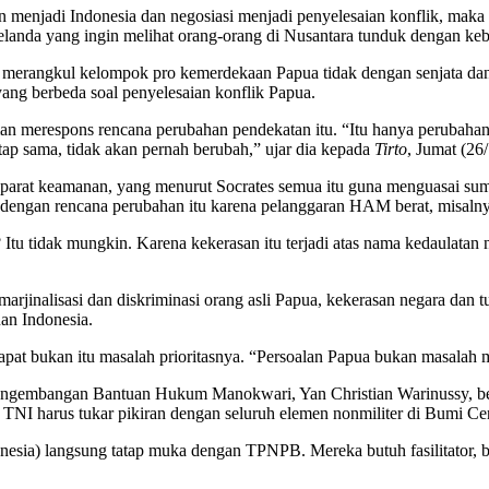
 menjadi Indonesia dan negosiasi menjadi penyelesaian konflik, maka 
landa yang ingin melihat orang-orang di Nusantara tunduk dengan kebi
isa merangkul kelompok pro kemerdekaan Papua tidak dengan senjata da
ng berbeda soal penyelesaian konflik Papua.
merespons rencana perubahan pendekatan itu. “Itu hanya perubahan baju
etap sama, tidak akan pernah berubah,” ujar dia kepada
Tirto
, Jumat (26
aparat keamanan, yang menurut Socrates semua itu guna menguasai su
s dengan rencana perubahan itu karena pelanggaran HAM berat, misalny
u tidak mungkin. Karena kekerasan itu terjadi atas nama kedaulatan ne
jinalisasi dan diskriminasi orang asli Papua, kekerasan negara dan tu
an Indonesia.
dapat bukan itu masalah prioritasnya. “Persoalan Papua bukan masalah 
ngembangan Bantuan Hukum Manokwari, Yan Christian Warinussy, berkata
 TNI harus tukar pikiran dengan seluruh elemen nonmiliter di Bumi Ce
donesia) langsung tatap muka dengan TPNPB. Mereka butuh fasilitator