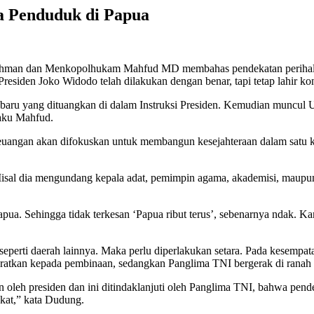
na Penduduk di Papua
chman dan Menkopolhukam Mahfud MD membahas pendekatan perihal 
residen Joko Widodo telah dilakukan dengan benar, tapi tetap lahir ko
ru yang dituangkan di dalam Instruksi Presiden. Kemudian muncul
 aku Mahfud.
 keuangan akan difokuskan untuk membangun kesejahteraan dalam satu 
Misal dia mengundang kepala adat, pemimpin agama, akademisi, maupu
. Sehingga tidak terkesan ‘Papua ribut terus’, sebenarnya ndak. Kam
 seperti daerah lainnya. Maka perlu diperlakukan setara. Pada kesem
ratkan kepada pembinaan, sedangkan Panglima TNI bergerak di ranah 
leh presiden dan ini ditindaklanjuti oleh Panglima TNI, bahwa pend
akat,” kata Dudung.