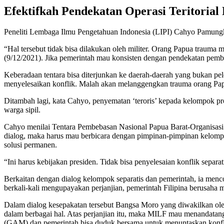
Efektifkah Pendekatan Operasi Teritoria
Peneliti Lembaga Ilmu Pengetahuan Indonesia (LIPI) Cahyo Pamungka
“Hal tersebut tidak bisa dilakukan oleh militer. Orang Papua trauma 
(9/12/2021). Jika pemerintah mau konsisten dengan pendekatan pemba
Keberadaan tentara bisa diterjunkan ke daerah-daerah yang bukan pel
menyelesaikan konflik. Malah akan melanggengkan trauma orang Pa
Ditambah lagi, kata Cahyo, penyematan ‘teroris’ kepada kelompok pr
warga sipil.
Cahyo menilai Tentara Pembebasan Nasional Papua Barat-Organisasi 
dialog, maka harus mau berbicara dengan pimpinan-pimpinan kelompo
solusi permanen.
“Ini harus kebijakan presiden. Tidak bisa penyelesaian konflik separat
Berkaitan dengan dialog kelompok separatis dan pemerintah, ia menc
berkali-kali mengupayakan perjanjian, pemerintah Filipina berusah
Dalam dialog kesepakatan tersebut Bangsa Moro yang diwakilkan ol
dalam berbagai hal. Atas perjanjian itu, maka MILF mau menandata
(GAM) dan pemerintah bisa duduk bersama untuk menuntaskan konfl