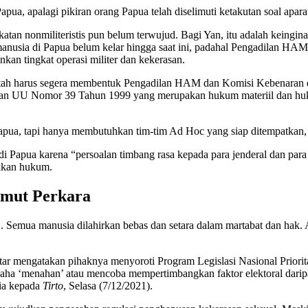
apua, apalagi pikiran orang Papua telah diselimuti ketakutan soal apara
katan nonmiliteristis pun belum terwujud. Bagi Yan, itu adalah keingin
usia di Papua belum kelar hingga saat ini, padahal Pengadilan HAM 
kan tingkat operasi militer dan kekerasan.
tah harus segera membentuk Pengadilan HAM dan Komisi Kebenaran da
n UU Nomor 39 Tahun 1999 yang merupakan hukum materiil dan huku
apua, tapi hanya membutuhkan tim-tim Ad Hoc yang siap ditempatkan, 
 Papua karena “persoalan timbang rasa kepada para jenderal dan para
akkan hukum.
imut Perkara
 Semua manusia dilahirkan bebas dan setara dalam martabat dan hak.
chtar mengatakan pihaknya menyoroti Program Legislasi Nasional Pri
ha ‘menahan’ atau mencoba mempertimbangkan faktor elektoral daripada
dia kepada
Tirto
, Selasa (7/12/2021).