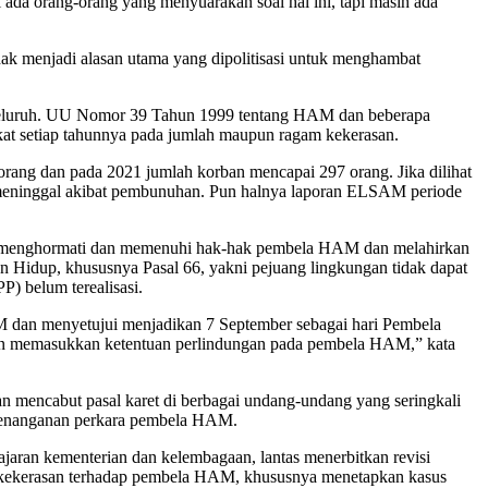
a orang-orang yang menyuarakan soal hal ini, tapi masih ada
dak menjadi alasan utama yang dipolitisasi untuk menghambat
nyeluruh. UU Nomor 39 Tahun 1999 tentang HAM dan beberapa
t setiap tahunnya pada jumlah maupun ragam kekerasan.
ang dan pada 2021 jumlah korban mencapai 297 orang. Jika dilihat
 meninggal akibat pembunuhan. Pun halnya laporan ELSAM periode
k menghormati dan memenuhi hak-hak pembela HAM dan melahirkan
Hidup, khususnya Pasal 66, yakni pejuang lingkungan tidak dapat
P) belum terealisasi.
dan menyetujui menjadikan 7 September sebagai hari Pembela
an memasukkan ketentuan perlindungan pada pembela HAM,” kata
 mencabut pasal karet di berbagai undang-undang yang seringkali
 penanganan perkara pembela HAM.
ran kementerian dan kelembagaan, lantas menerbitkan revisi
kekerasan terhadap pembela HAM, khususnya menetapkan kasus