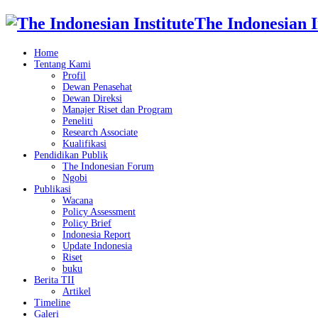
The Indonesian I
Home
Tentang Kami
Profil
Dewan Penasehat
Dewan Direksi
Manajer Riset dan Program
Peneliti
Research Associate
Kualifikasi
Pendidikan Publik
The Indonesian Forum
Ngobi
Publikasi
Wacana
Policy Assessment
Policy Brief
Indonesia Report
Update Indonesia
Riset
buku
Berita TII
Artikel
Timeline
Galeri