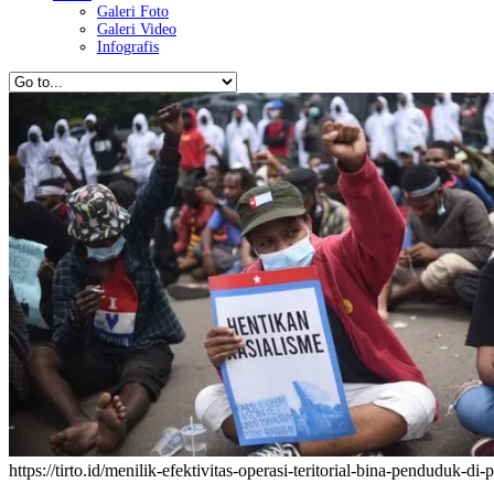
Galeri Foto
Galeri Video
Infografis
https://tirto.id/menilik-efektivitas-operasi-teritorial-bina-penduduk-di