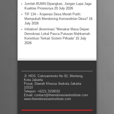
Jumlah BUMN Dipangkas, Jangan Lupa Jaga
Kualitas Prosesnya
20 July 2026
TIF 134 – Koperasi Desa Merah Putih:
Mampukah Mendorong Kemandirian Desa?
16
July 2026
Initiative! diseminasi “Menakar Masa Depan
Demokrasi Lokal Pasca Putusan Mahkamah
Konstitusi Terkait Sistem Pilkada”
15 July
2026
Jl. HOS. Cokroaminoto No 92, Menteng,
Kota Jakarta
Pusat, Daerah Khusus Ibukota Jakarta
10310
Telepon: +6221 3158032
Email: contact@theindonesianinstitute.com
www.theindonesianinstitute.com