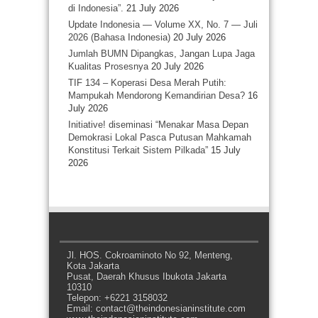
di Indonesia”.
21 July 2026
Update Indonesia — Volume XX, No. 7 — Juli
2026 (Bahasa Indonesia)
20 July 2026
Jumlah BUMN Dipangkas, Jangan Lupa Jaga
Kualitas Prosesnya
20 July 2026
TIF 134 – Koperasi Desa Merah Putih:
Mampukah Mendorong Kemandirian Desa?
16
July 2026
Initiative! diseminasi “Menakar Masa Depan
Demokrasi Lokal Pasca Putusan Mahkamah
Konstitusi Terkait Sistem Pilkada”
15 July
2026
Jl. HOS. Cokroaminoto No 92, Menteng,
Kota Jakarta
Pusat, Daerah Khusus Ibukota Jakarta
10310
Telepon: +6221 3158032
Email: contact@theindonesianinstitute.com