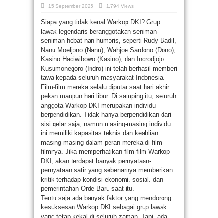
15 September 2025
1,794 Views
Siapa yang tidak kenal Warkop DKI? Grup
lawak legendaris beranggotakan seniman-
seniman hebat nan humoris, seperti Rudy Badil,
Nanu Moeljono (Nanu), Wahjoe Sardono (Dono),
Kasino Hadiwibowo (Kasino), dan Indrodjojo
Kusumonegoro (Indro) ini telah berhasil memberi
tawa kepada seluruh masyarakat Indonesia.
Film-film mereka selalu diputar saat hari akhir
pekan maupun hari libur. Di samping itu, seluruh
anggota Warkop DKI merupakan individu
berpendidikan. Tidak hanya berpendidikan dari
sisi gelar saja, namun masing-masing individu
ini memiliki kapasitas teknis dan keahlian
masing-masing dalam peran mereka di film-
filmnya. Jika memperhatikan film-film Warkop
DKI, akan terdapat banyak pernyataan-
pernyataan satir yang sebenarnya memberikan
kritik terhadap kondisi ekonomi, sosial, dan
pemerintahan Orde Baru saat itu.
Tentu saja ada banyak faktor yang mendorong
kesuksesan Warkop DKI sebagai grup lawak
yang tetap kekal di seluruh zaman. Tapi, ada