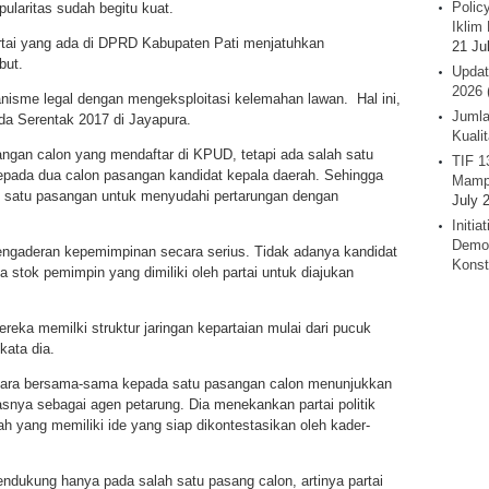
Polic
pularitas sudah begitu kuat.
Iklim 
partai yang ada di DPRD Kabupaten Pati menjatuhkan
21 Ju
but.
Updat
2026 
isme legal dengan mengeksploitasi kelemahan lawan. Hal ini,
Jumla
ada Serentak 2017 di Jayapura.
Kuali
angan calon yang mendaftar di KPUD, tetapi ada salah satu
TIF 1
pada dua calon pasangan kandidat kepala daerah. Sehingga
Mamp
lah satu pasangan untuk menyudahi pertarungan dengan
July 
Initi
Demok
 pengaderan kepemimpinan secara serius. Tidak adanya kandidat
Konst
 stok pemimpin yang dimiliki oleh partai untuk diajukan
ereka memilki struktur jaringan kepartaian mulai dari pucuk
kata dia.
ecara bersama-sama kepada satu pasangan calon menunjukkan
itasnya sebagai agen petarung. Dia menekankan partai politik
yang memiliki ide yang siap dikontestasikan oleh kader-
endukung hanya pada salah satu pasang calon, artinya partai