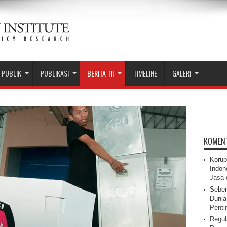
 PUBLIK
PUBLIKASI
BERITA TII
TIMELINE
GALERI
KOMEN
Korup
Indon
Jasa 
Seber
Dunia 
Pentin
Regul