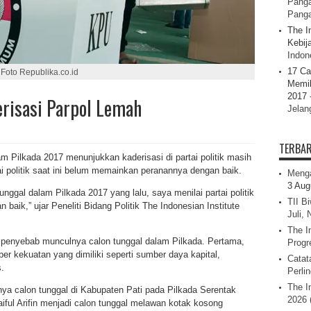
Panga
Pang
The I
Kebij
Indone
17 Ca
Foto Republika.co.id
Memil
2017 
erisasi Parpol Lemah
Jelan
TERBA
Pilkada 2017 menunjukkan kaderisasi di partai politik masih
i politik saat ini belum memainkan peranannya dengan baik.
Menga
3 Aug
ggal dalam Pilkada 2017 yang lalu, saya menilai partai politik
TII B
baik,” ujar Peneliti Bidang Politik The Indonesian Institute
Juli,
The I
 penyebab munculnya calon tunggal dalam Pilkada. Pertama,
Progr
r kekuatan yang dimiliki seperti sumber daya kapital,
Catat
.
Perli
The I
a calon tunggal di Kabupaten Pati pada Pilkada Serentak
2026 
aiful Arifin menjadi calon tunggal melawan kotak kosong