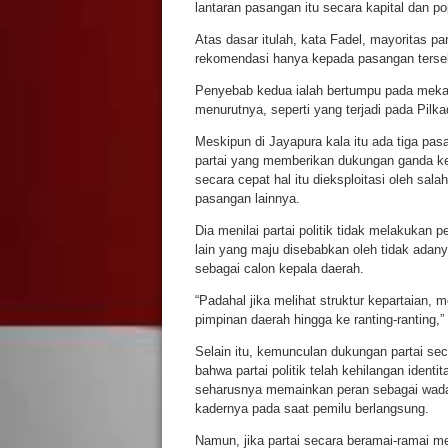
lantaran pasangan itu secara kapital dan po
Atas dasar itulah, kata Fadel, mayoritas 
rekomendasi hanya kepada pasangan terse
Penyebab kedua ialah bertumpu pada mekan
menurutnya, seperti yang terjadi pada Pilk
Meskipun di Jayapura kala itu ada tiga pas
partai yang memberikan dukungan ganda ke
secara cepat hal itu dieksploitasi oleh sa
pasangan lainnya.
Dia menilai partai politik tidak melakukan
lain yang maju disebabkan oleh tidak adanya
sebagai calon kepala daerah.
“Padahal jika melihat struktur kepartaian, m
pimpinan daerah hingga ke ranting-ranting,” 
Selain itu, kemunculan dukungan partai s
bahwa partai politik telah kehilangan ident
seharusnya memainkan peran sebagai wadah 
kadernya pada saat pemilu berlangsung.
Namun, jika partai secara beramai-ramai m