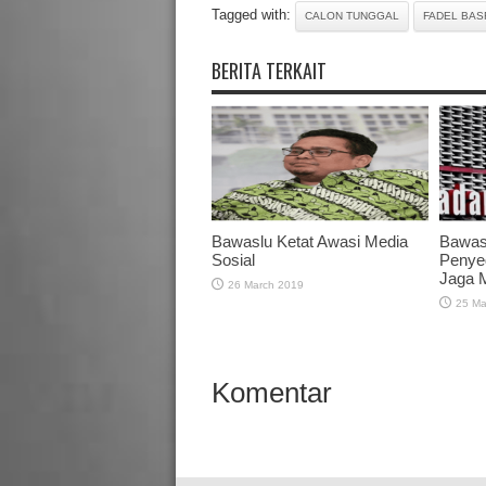
Tagged with:
CALON TUNGGAL
FADEL BAS
BERITA TERKAIT
Bawaslu Ketat Awasi Media
Bawas
Sosial
Penye
Jaga 
26 March 2019
25 Ma
Komentar