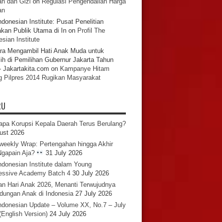
n dan Gizi
on
Regulasi Pengendalian Harga
an
ndonesian Institute: Pusat Penelitian
akan Publik Utama di In
on
Profil The
sian Institute
ra Mengambil Hati Anak Muda untuk
ih di Pemilihan Gubernur Jakarta Tahun
- Jakartakita.com
on
Kampanye Hitam
g Pilpres 2014 Rugikan Masyarakat
RU
pa Korupsi Kepala Daerah Terus Berulang?
ust 2026
iweekly Wrap: Pertengahan hingga Akhir
 Ngapain Aja?
31 July 2026
ndonesian Institute dalam Young
essive Academy Batch 4
30 July 2026
an Hari Anak 2026, Menanti Terwujudnya
ndungan Anak di Indonesia
27 July 2026
ndonesian Update – Volume XX, No.7 – July
(English Version)
24 July 2026