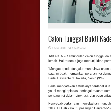
Calon Tunggal Bukti Kad
9 April 2018
1,522 Views
JAKARTA – Kemunculan calon tunggal dalam 
lemah. Hal tersebut juga menunjukkan parta
“Mengacu pada dua jalur munculnya calon tun
saat ini tidak memainkan peranannya dengan 
Fadel Basrianto di Jakarta, Senin (9/4).
Fadel mengatakan setidaknya terdapat dua
yakni mengksploitasi berbagai macam sumbe
pengaruh di dalam birokrasi, dan popularitas
Penyebab pertama ini menjelaskan munculny
2017. Di Pati kala itu pasangan Haryanto-S