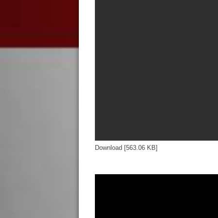
Download [563.06 KB]