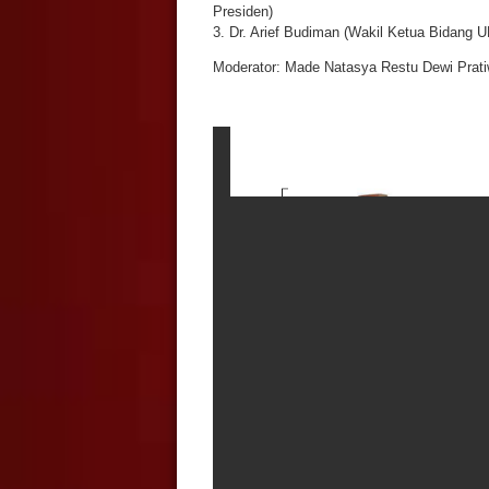
Presiden)
3. Dr. Arief Budiman (Wakil Ketua Bidan
Moderator: Made Natasya Restu Dewi Pratiwi