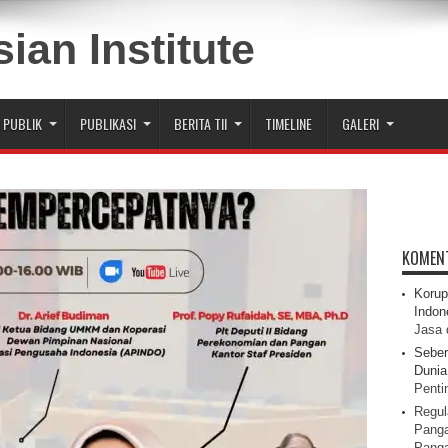
 PUBLIK
PUBLIKASI
BERITA TII
TIMELINE
GALERI
KOMEN
Korup
Indon
Jasa 
Seber
Dunia 
Pentin
Regul
Panga
Pang