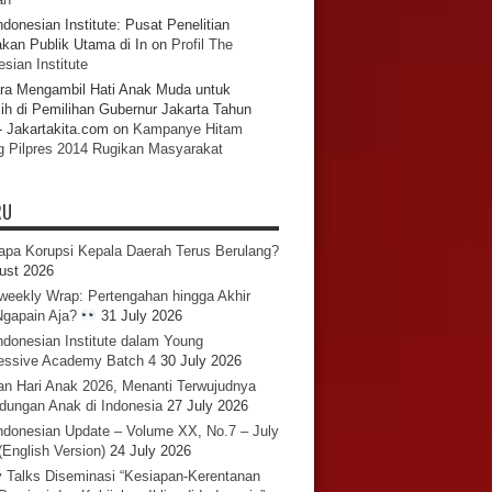
ndonesian Institute: Pusat Penelitian
akan Publik Utama di In
on
Profil The
sian Institute
ra Mengambil Hati Anak Muda untuk
ih di Pemilihan Gubernur Jakarta Tahun
- Jakartakita.com
on
Kampanye Hitam
g Pilpres 2014 Rugikan Masyarakat
RU
pa Korupsi Kepala Daerah Terus Berulang?
ust 2026
iweekly Wrap: Pertengahan hingga Akhir
 Ngapain Aja?
31 July 2026
ndonesian Institute dalam Young
essive Academy Batch 4
30 July 2026
an Hari Anak 2026, Menanti Terwujudnya
ndungan Anak di Indonesia
27 July 2026
ndonesian Update – Volume XX, No.7 – July
(English Version)
24 July 2026
y Talks Diseminasi “Kesiapan-Kerentanan