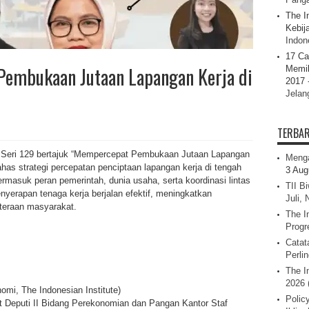
The I
Kebij
Indone
17 Ca
Pembukaan Jutaan Lapangan Kerja di
Memil
2017 
Jelan
TERBA
) Seri 129 bertajuk “Mempercepat Pembukaan Jutaan Lapangan
Menga
ahas strategi percepatan penciptaan lapangan kerja di tengah
3 Aug
rmasuk peran pemerintah, dunia usaha, serta koordinasi lintas
TII B
erapan tenaga kerja berjalan efektif, meningkatkan
Juli,
teraan masyarakat.
The I
Progr
Catat
Perli
The I
2026 
omi, The Indonesian Institute)
Polic
t Deputi II Bidang Perekonomian dan Pangan Kantor Staf