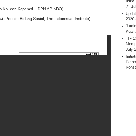
Iklim 
21 Ju
g UMKM dan Koperasi – DPN APINDO)
Updat
 (Peneliti Bidang Sosial, The Indonesian Institute)
2026 
Jumla
Kuali
TIF 1
Mamp
July 
Initi
Demok
Konst