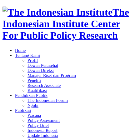
The
Indonesian Institute Center
For Public Policy Research
Home
Tentang Kami
Profil
Dewan Penasehat
Dewan Direksi
Manajer Riset dan Program
Peneliti
Research Associate
Kualifikasi
Pendidikan Publik
The Indonesian Forum
Ngobi
Publikasi
Wacana
Policy Assessment
Policy Brief
Indonesia Report
Update Indonesia