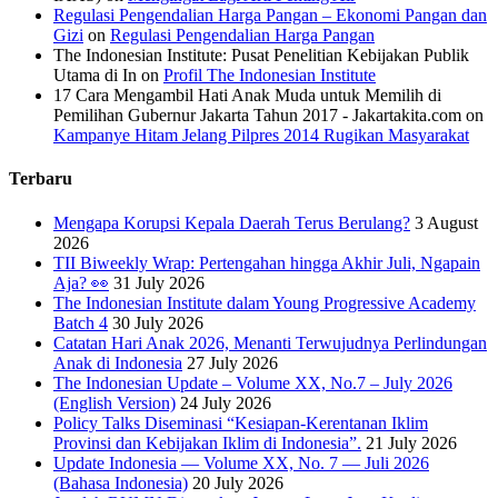
Regulasi Pengendalian Harga Pangan – Ekonomi Pangan dan
Gizi
on
Regulasi Pengendalian Harga Pangan
The Indonesian Institute: Pusat Penelitian Kebijakan Publik
Utama di In
on
Profil The Indonesian Institute
17 Cara Mengambil Hati Anak Muda untuk Memilih di
Pemilihan Gubernur Jakarta Tahun 2017 - Jakartakita.com
on
Kampanye Hitam Jelang Pilpres 2014 Rugikan Masyarakat
Terbaru
Mengapa Korupsi Kepala Daerah Terus Berulang?
3 August
2026
TII Biweekly Wrap: Pertengahan hingga Akhir Juli, Ngapain
Aja? 👀
31 July 2026
The Indonesian Institute dalam Young Progressive Academy
Batch 4
30 July 2026
Catatan Hari Anak 2026, Menanti Terwujudnya Perlindungan
Anak di Indonesia
27 July 2026
The Indonesian Update – Volume XX, No.7 – July 2026
(English Version)
24 July 2026
Policy Talks Diseminasi “Kesiapan-Kerentanan Iklim
Provinsi dan Kebijakan Iklim di Indonesia”.
21 July 2026
Update Indonesia — Volume XX, No. 7 — Juli 2026
(Bahasa Indonesia)
20 July 2026