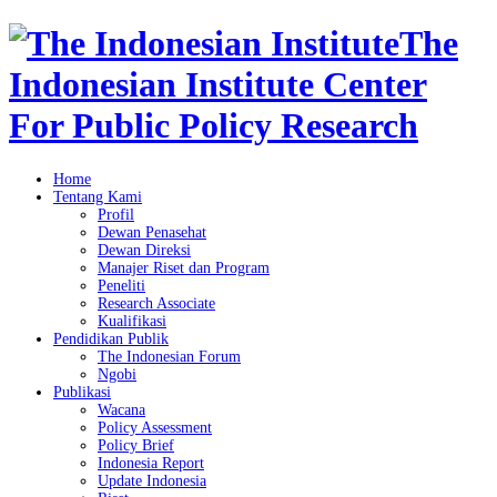
The
Indonesian Institute Center
For Public Policy Research
Home
Tentang Kami
Profil
Dewan Penasehat
Dewan Direksi
Manajer Riset dan Program
Peneliti
Research Associate
Kualifikasi
Pendidikan Publik
The Indonesian Forum
Ngobi
Publikasi
Wacana
Policy Assessment
Policy Brief
Indonesia Report
Update Indonesia