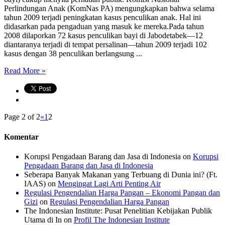
Perlindungan Anak (KomNas PA) mengungkapkan bahwa selama
tahun 2009 terjadi peningkatan kasus penculikan anak. Hal ini
didasarkan pada pengaduan yang masuk ke mereka.Pada tahun
2008 dilaporkan 72 kasus penculikan bayi di Jabodetabek—12
diantaranya terjadi di tempat persalinan—tahun 2009 terjadi 102
kasus dengan 38 penculikan berlangsung ...
Read More »
Page 2 of 2
«
1
2
Komentar
Korupsi Pengadaan Barang dan Jasa di Indonesia
on
Korupsi
Pengadaan Barang dan Jasa di Indonesia
Seberapa Banyak Makanan yang Terbuang di Dunia ini? (Ft.
IAAS)
on
Mengingat Lagi Arti Penting Air
Regulasi Pengendalian Harga Pangan – Ekonomi Pangan dan
Gizi
on
Regulasi Pengendalian Harga Pangan
The Indonesian Institute: Pusat Penelitian Kebijakan Publik
Utama di In
on
Profil The Indonesian Institute