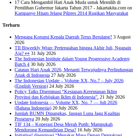
17 Cara Mengambil Hati Anak Muda untuk Memilih di
Pemilihan Gubernur Jakarta Tahun 2017 - Jakartakita.com
on
Kampanye Hitam Jelang Pilpres 2014 Rugikan Masyarakat
Terbaru
Mengapa Korupsi Kepala Daerah Terus Berulang?
3 August
2026
TII Biweekly Wrap: Pertengahan hingga Akhir Juli, Ngapain
Aja? 👀
31 July 2026
The Indonesian Institute dalam Young Progressive Academy
Batch 4
30 July 2026
Catatan Hari Anak 2026, Menanti Terwujudnya Perlindungan
Anak di Indonesia
27 July 2026
The Indonesian Update – Volume XX, No.7 – July 2026
(English Version)
24 July 2026
Policy Talks Diseminasi “Kesiapan-Kerentanan Iklim
Provinsi dan Kebijakan Iklim di Indonesia”.
21 July 2026
Update Indonesia — Volume XX, No. 7 — Juli 2026
(Bahasa Indonesia)
20 July 2026
Jumlah BUMN Dipangkas, Jangan Lupa Jaga Kualitas
Prosesnya
20 July 2026
TIF 134 – Koperasi Desa Merah Putih: Mampukah
Mendorong Kemandirian Desa?
16 July 2026
Initiative! diseminasi “Menakar Masa Depan Demokrasi