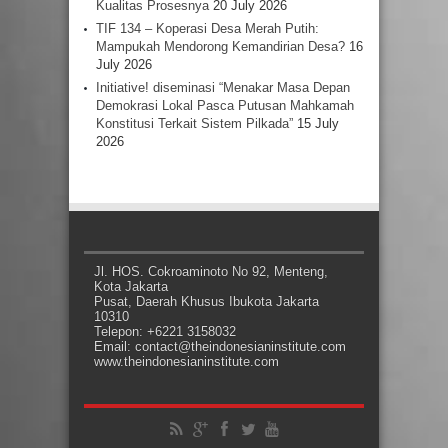
Kualitas Prosesnya
20 July 2026
TIF 134 – Koperasi Desa Merah Putih:
Mampukah Mendorong Kemandirian Desa?
16
July 2026
Initiative! diseminasi “Menakar Masa Depan
Demokrasi Lokal Pasca Putusan Mahkamah
Konstitusi Terkait Sistem Pilkada”
15 July
2026
Jl. HOS. Cokroaminoto No 92, Menteng,
Kota Jakarta
Pusat, Daerah Khusus Ibukota Jakarta
10310
Telepon: +6221 3158032
Email: contact@theindonesianinstitute.com
www.theindonesianinstitute.com