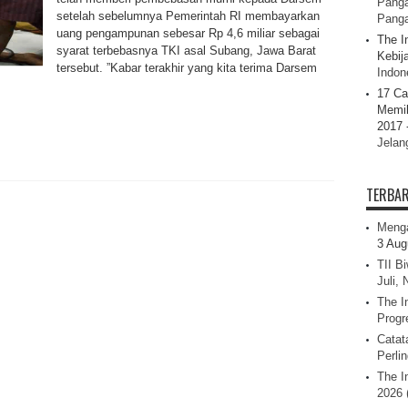
Panga
setelah sebelumnya Pemerintah RI membayarkan
Pang
uang pengampunan sebesar Rp 4,6 miliar sebagai
The I
syarat terbebasnya TKI asal Subang, Jawa Barat
Kebij
tersebut. ”Kabar terakhir yang kita terima Darsem
Indone
17 Ca
Memil
2017 
Jelan
TERBA
Menga
3 Aug
TII B
Juli,
The I
Progr
Catat
Perli
The I
2026 