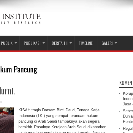
 PUBLIK
PUBLIKASI
BERITA TII
TIMELINE
GALERI
ukum Pancung
KOMEN
urni.
Korup
Indon
ws
Jasa 
KISAH tragis Darsem Binti Daud, Tenaga Kerja
Seber
Indonesia (TKI) yang sempat terancam hukum
Dunia 
pancung di Arab Saudi tampaknya akan segera
Pentin
berakhir. Pasalnya Kerajaan Arab Saudi dikabarkan
Regul
telah memberi pembebasan murni kepada Darsem