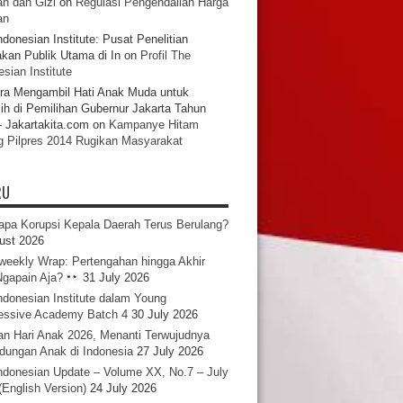
n dan Gizi
on
Regulasi Pengendalian Harga
an
ndonesian Institute: Pusat Penelitian
akan Publik Utama di In
on
Profil The
sian Institute
ra Mengambil Hati Anak Muda untuk
ih di Pemilihan Gubernur Jakarta Tahun
- Jakartakita.com
on
Kampanye Hitam
g Pilpres 2014 Rugikan Masyarakat
RU
pa Korupsi Kepala Daerah Terus Berulang?
ust 2026
iweekly Wrap: Pertengahan hingga Akhir
 Ngapain Aja?
31 July 2026
ndonesian Institute dalam Young
essive Academy Batch 4
30 July 2026
an Hari Anak 2026, Menanti Terwujudnya
ndungan Anak di Indonesia
27 July 2026
ndonesian Update – Volume XX, No.7 – July
(English Version)
24 July 2026