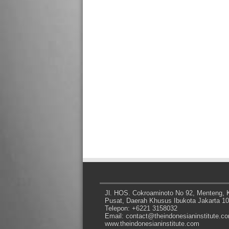
Jl. HOS. Cokroaminoto No 92, Menteng, K
Pusat, Daerah Khusus Ibukota Jakarta 1
Telepon: +6221 3158032
Email: contact@theindonesianinstitute.c
www.theindonesianinstitute.com