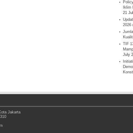
Polic
Iklim 
21 Ju
Updat
2026 
Jumla
Kuali
TIF 1
Mamp
July 
Initi
Demok
Konst
ota Jakarta
0310
om