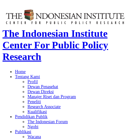
The Indonesian Institute
Center For Public Policy
Research
Home
Tentang Kami
Profil
Dewan Penasehat
Dewan Direksi
Manajer Riset dan Program
Peneliti
Research Associate
Kualifikasi
Pendidikan Publik
The Indonesian Forum
Ngobi
Publikasi
Wacana