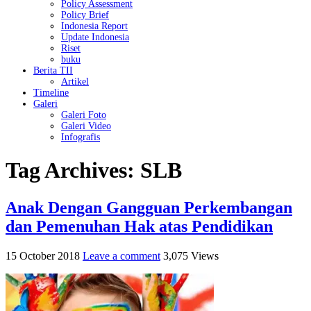
Policy Assessment
Policy Brief
Indonesia Report
Update Indonesia
Riset
buku
Berita TII
Artikel
Timeline
Galeri
Galeri Foto
Galeri Video
Infografis
Tag Archives:
SLB
Anak Dengan Gangguan Perkembangan
dan Pemenuhan Hak atas Pendidikan
15 October 2018
Leave a comment
3,075 Views