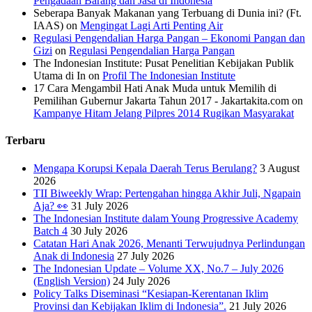
Pengadaan Barang dan Jasa di Indonesia
Seberapa Banyak Makanan yang Terbuang di Dunia ini? (Ft.
IAAS)
on
Mengingat Lagi Arti Penting Air
Regulasi Pengendalian Harga Pangan – Ekonomi Pangan dan
Gizi
on
Regulasi Pengendalian Harga Pangan
The Indonesian Institute: Pusat Penelitian Kebijakan Publik
Utama di In
on
Profil The Indonesian Institute
17 Cara Mengambil Hati Anak Muda untuk Memilih di
Pemilihan Gubernur Jakarta Tahun 2017 - Jakartakita.com
on
Kampanye Hitam Jelang Pilpres 2014 Rugikan Masyarakat
Terbaru
Mengapa Korupsi Kepala Daerah Terus Berulang?
3 August
2026
TII Biweekly Wrap: Pertengahan hingga Akhir Juli, Ngapain
Aja? 👀
31 July 2026
The Indonesian Institute dalam Young Progressive Academy
Batch 4
30 July 2026
Catatan Hari Anak 2026, Menanti Terwujudnya Perlindungan
Anak di Indonesia
27 July 2026
The Indonesian Update – Volume XX, No.7 – July 2026
(English Version)
24 July 2026
Policy Talks Diseminasi “Kesiapan-Kerentanan Iklim
Provinsi dan Kebijakan Iklim di Indonesia”.
21 July 2026