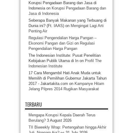
Korupsi Pengadaan Barang dan Jasa di
Indonesia
on
Korupsi Pengadaan Barang dan
Jasa di Indonesia
Seberapa Banyak Makanan yang Terbuang di
Dunia ini? (Ft. IAAS)
on
Mengingat Lagi Arti
Penting Air
Regulasi Pengendalian Harga Pangan –
Ekonomi Pangan dan Gizi
on
Regulasi
Pengendalian Harga Pangan
The Indonesian Institute: Pusat Penelitian
Kebijakan Publik Utama di In
on
Profil The
Indonesian Institute
17 Cara Mengambil Hati Anak Muda untuk
Memilih di Pemilihan Gubernur Jakarta Tahun
2017 - Jakartakita.com
on
Kampanye Hitam
Jelang Pilpres 2014 Rugikan Masyarakat
TERBARU
Mengapa Korupsi Kepala Daerah Terus
Berulang?
3 August 2026
TII Biweekly Wrap: Pertengahan hingga Akhir
Juli, Ngapain Aja? 👀
31 July 2026