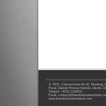
Jl. HOS. Cokroaminoto No 92, Menteng, K
Pusat, Daerah Khusus Ibukota Jakarta 1
Telepon: +6221 3158032
Email: contact@theindonesianinstitute.c
www.theindonesianinstitute.com