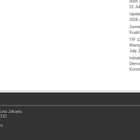
Iklim 
21 Ju
Updat
2026 
Jumla
Kuali
TIF 1
Mamp
July 
Initi
Demok
Konst
ota Jakarta
0310
om