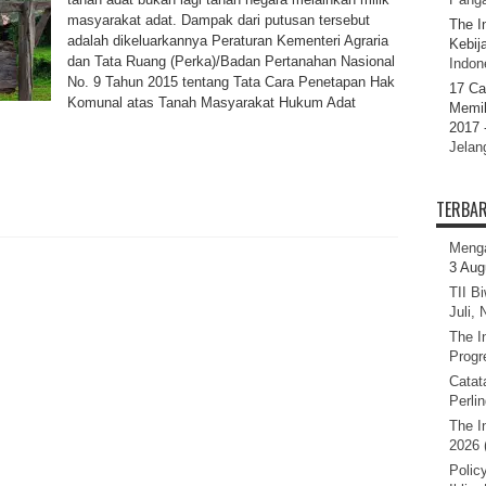
masyarakat adat. Dampak dari putusan tersebut
The I
adalah dikeluarkannya Peraturan Kementeri Agraria
Kebij
dan Tata Ruang (Perka)/Badan Pertanahan Nasional
Indone
No. 9 Tahun 2015 tentang Tata Cara Penetapan Hak
17 Ca
Komunal atas Tanah Masyarakat Hukum Adat
Memil
2017 
Jelan
TERBA
Menga
3 Aug
TII B
Juli,
The I
Progr
Catat
Perli
The I
2026 
Polic