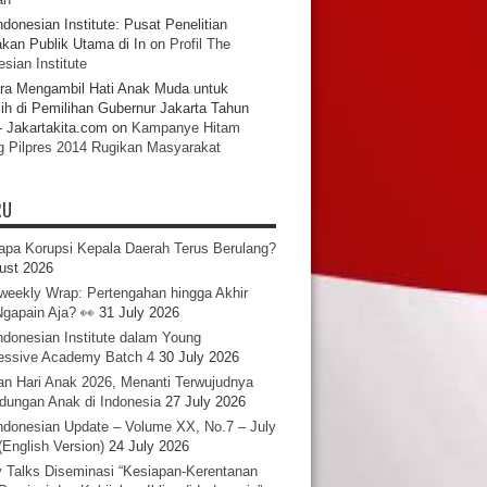
ndonesian Institute: Pusat Penelitian
akan Publik Utama di In
on
Profil The
sian Institute
ra Mengambil Hati Anak Muda untuk
ih di Pemilihan Gubernur Jakarta Tahun
- Jakartakita.com
on
Kampanye Hitam
g Pilpres 2014 Rugikan Masyarakat
RU
pa Korupsi Kepala Daerah Terus Berulang?
ust 2026
iweekly Wrap: Pertengahan hingga Akhir
 Ngapain Aja? 👀
31 July 2026
ndonesian Institute dalam Young
essive Academy Batch 4
30 July 2026
an Hari Anak 2026, Menanti Terwujudnya
ndungan Anak di Indonesia
27 July 2026
ndonesian Update – Volume XX, No.7 – July
(English Version)
24 July 2026
y Talks Diseminasi “Kesiapan-Kerentanan