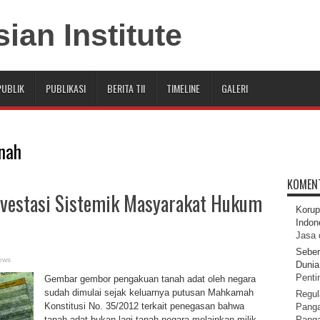
PUBLIK
PUBLIKASI
BERITA TII
TIMELINE
GALERI
anah
KOMEN
Investasi Sistemik Masyarakat Hukum
Korup
Indon
Jasa 
Seber
ews
Dunia 
Pentin
Gembar gembor pengakuan tanah adat oleh negara
sudah dimulai sejak keluarnya putusan Mahkamah
Regul
Konstitusi No. 35/2012 terkait penegasan bahwa
Panga
tanah adat bukan lagi tanah negara melainkan milik
Pang