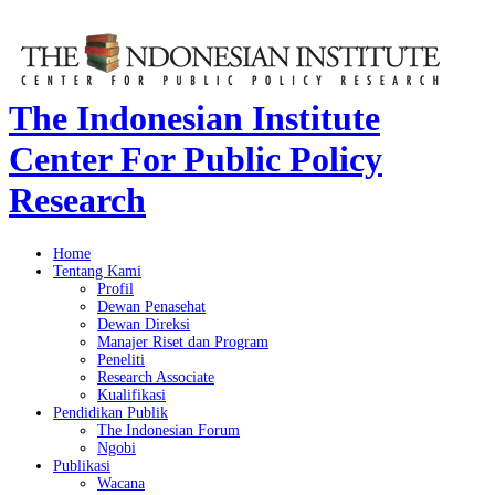
The Indonesian Institute
Center For Public Policy
Research
Home
Tentang Kami
Profil
Dewan Penasehat
Dewan Direksi
Manajer Riset dan Program
Peneliti
Research Associate
Kualifikasi
Pendidikan Publik
The Indonesian Forum
Ngobi
Publikasi
Wacana