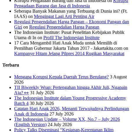
Korupsi Pengadaan Barang dan Jasa di Indonesia
on
Korupsi
Pengadaan Barang dan Jasa di Indonesia
Seberapa Banyak Makanan yang Terbuang di Dunia ini? (Ft.
IAAS)
on
Mengingat Lagi Arti Penting Air
Regulasi Pengendalian Harga Pangan – Ekonomi Pangan dan
Gizi
on
Regulasi Pengendalian Harga Pangan
The Indonesian Institute: Pusat Penelitian Kebijakan Publik
Utama di In
on
Profil The Indonesian Institute
17 Cara Mengambil Hati Anak Muda untuk Memilih di
Pemilihan Gubernur Jakarta Tahun 2017 - Jakartakita.com
on
Kampanye Hitam Jelang Pilpres 2014 Rugikan Masyarakat
Terbaru
Mengapa Korupsi Kepala Daerah Terus Berulang?
3 August
2026
TII Biweekly Wrap: Pertengahan hingga Akhir Juli, Ngapain
Aja? 👀
31 July 2026
The Indonesian Institute dalam Young Progressive Academy
Batch 4
30 July 2026
Catatan Hari Anak 2026, Menanti Terwujudnya Perlindungan
Anak di Indonesia
27 July 2026
The Indonesian Update – Volume XX, No.7 – July 2026
(English Version)
24 July 2026
Policy Talks Diseminasi “Kesiapan-Kerentanan Iklim