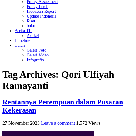
Policy Assessment
Policy Brief
Indonesia Report
Update Indonesia
Riset
buku
Berita TII
Artikel
Timeline
Galeri
Galeri Foto
Galeri Video
Infografis
Tag Archives:
Qori Ulfiyah
Ramayanti
Rentannya Perempuan dalam Pusaran
Kekerasan
27 November 2023
Leave a comment
1,572 Views