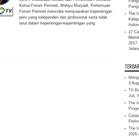
Panga
Ketua Forum Pemred, Wahyu Muryadi, Pertemuan
Pang
Forum Pemred mencoba menyuarakan kepentingan
The I
pers yang independen dan profesional serta tidak
Kebij
larut dalam kepentingan-kepentingan yang
Indone
.
17 Ca
Memil
2017 
Jelan
TERBA
Menga
3 Aug
TII B
Juli,
The I
Progr
Catat
Perli
The I
2026 