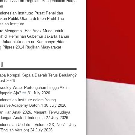
n dan Gizi
on
Regulasi Pengendalian Harga
an
ndonesian Institute: Pusat Penelitian
akan Publik Utama di In
on
Profil The
sian Institute
ra Mengambil Hati Anak Muda untuk
ih di Pemilihan Gubernur Jakarta Tahun
- Jakartakita.com
on
Kampanye Hitam
g Pilpres 2014 Rugikan Masyarakat
RU
pa Korupsi Kepala Daerah Terus Berulang?
ust 2026
iweekly Wrap: Pertengahan hingga Akhir
 Ngapain Aja?
31 July 2026
ndonesian Institute dalam Young
essive Academy Batch 4
30 July 2026
an Hari Anak 2026, Menanti Terwujudnya
ndungan Anak di Indonesia
27 July 2026
ndonesian Update – Volume XX, No.7 – July
(English Version)
24 July 2026