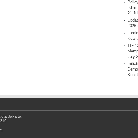
Polic
Iklim 
21 Ju
Updat
2026 
Jumla
Kuali
TIF 1
Mamp
July 
Initi
Demok
Konst
ota Jakarta
0310
om