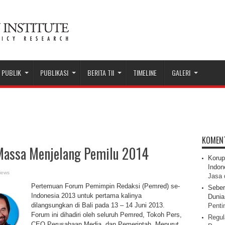
 PUBLIK
PUBLIKASI
BERITA TII
TIMELINE
GALERI
KOMEN
assa Menjelang Pemilu 2014
Korup
Indon
iews
Jasa 
Pertemuan Forum Pemimpin Redaksi (Pemred) se-
Seber
Indonesia 2013 untuk pertama kalinya
Dunia 
dilangsungkan di Bali pada 13 – 14 Juni 2013.
Pentin
Forum ini dihadiri oleh seluruh Pemred, Tokoh Pers,
Regul
CEO Perusahaan Media, dan Pemerintah. Menurut