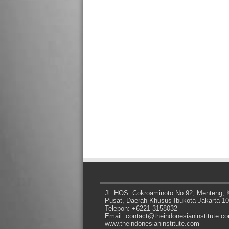
Jl. HOS. Cokroaminoto No 92, Menteng, K
Pusat, Daerah Khusus Ibukota Jakarta 1
Telepon: +6221 3158032
Email: contact@theindonesianinstitute.c
www.theindonesianinstitute.com