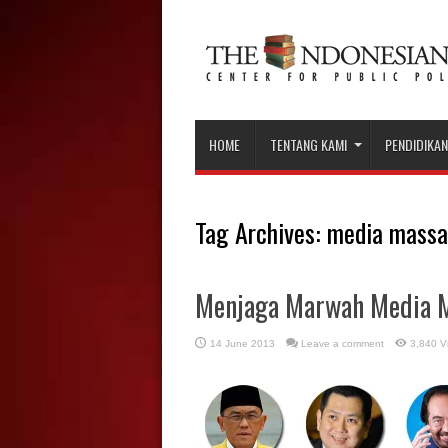
HOME
TENTANG KAMI
PENDIDIKAN
Tag Archives:
media massa
Menjaga Marwah Media M
14 June 2013
Leave a comment
3,840 V