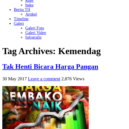
Riset
buku
Berita TII
Artikel
Timeline
Galeri
Galeri Foto
Galeri Video
Infografis
Tag Archives:
Kemendag
Tak Henti Bicara Harga Pangan
30 May 2017
Leave a comment
2,876 Views