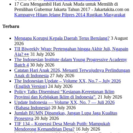
17 Cara Mengambil Hati Anak Muda untuk Memilih di
Pemilihan Gubernur Jakarta Tahun 2017 - Jakartakita.com
on
Kampanye Hitam Jelang Pilpres 2014 Rugikan Masyarakat
Terbaru
Mengapa Korupsi Kepala Daerah Terus Berulang?
3 August
2026
TII Biweekly Wrap: Pertengahan hingga Akhir Juli, Ngapain
Aja? 👀
31 July 2026
The Indonesian Institute dalam Young Progressive Academy
Batch 4
30 July 2026
Catatan Hari Anak 2026, Menanti Terwujudnya Perlindungan
Anak di Indonesia
27 July 2026
The Indonesian Update – Volume XX, No.7 – July 2026
(English Version)
24 July 2026
Policy Talks Diseminasi “Kesiapan-Kerentanan Iklim
Provinsi dan Kebijakan Iklim di Indonesia”.
21 July 2026
Update Indonesia — Volume XX, No. 7 — Juli 2026
(Bahasa Indonesia)
20 July 2026
Jumlah BUMN Dipangkas, Jangan Lupa Jaga Kualitas
Prosesnya
20 July 2026
TIF 134 – Koperasi Desa Merah Putih: Mampukah
Mendorong Kemandirian Desa?
16 July 2026