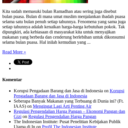
Kita sudah memasuki bulan Ramadhan atau sering juga disebut
bulan puasa. Bulan di mana umat muslim menjalankan ibadah puasa
selama satu bulan penuh setiap tahunnya. Fenomena yang sama juga
setiap tahunnya adalah kenaikan harga-harga kebutuhan pokok. Tak
dipungkiri, ada kebiasaan di masyarakat kita untuk menyajikan
makanan yang berbeda dan cenderung berlebihan untuk dikonsumsi
selama bulan puasa. Hal inilah kemudian yang ...
Read More »
Komentar
Korupsi Pengadaan Barang dan Jasa di Indonesia
on
Korupsi
Pengadaan Barang dan Jasa di Indonesia
Seberapa Banyak Makanan yang Terbuang di Dunia ini? (Ft.
IAAS)
on
Mengingat Lagi Arti Penting Air
Regulasi Pengendalian Harga Pangan – Ekonomi Pangan dan
Gizi
on
Regulasi Pengendalian Harga Pangan
The Indonesian Institute: Pusat Penelitian Kebijakan Publik
Utama di In
on
Profil The Indonesian Institute