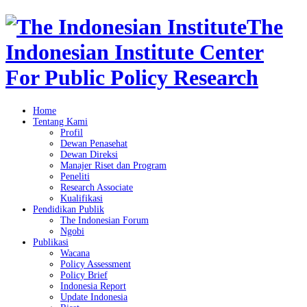
The
Indonesian Institute Center
For Public Policy Research
Home
Tentang Kami
Profil
Dewan Penasehat
Dewan Direksi
Manajer Riset dan Program
Peneliti
Research Associate
Kualifikasi
Pendidikan Publik
The Indonesian Forum
Ngobi
Publikasi
Wacana
Policy Assessment
Policy Brief
Indonesia Report
Update Indonesia