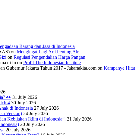
engadaan Barang dan Jasa di Indonesia
IAAS)
on
Mengingat Lagi Arti Penting Air
izi
on
Regulasi Pengendalian Harga Pangan
ama di In
on
Profil The Indonesian Institute
n Gubernur Jakarta Tahun 2017 - Jakartakita.com
on
Kampanye Hitam
026
ja? 👀
31 July 2026
tch 4
30 July 2026
nak di Indonesia
27 July 2026
sh Version)
24 July 2026
dan Kebijakan Iklim di Indonesia”.
21 July 2026
ndonesia)
20 July 2026
nya
20 July 2026