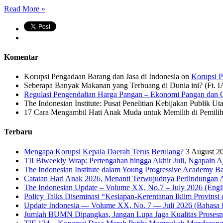
Read More »
Komentar
Korupsi Pengadaan Barang dan Jasa di Indonesia
on
Korupsi P
Seberapa Banyak Makanan yang Terbuang di Dunia ini? (Ft. 
Regulasi Pengendalian Harga Pangan – Ekonomi Pangan dan G
The Indonesian Institute: Pusat Penelitian Kebijakan Publik Ut
17 Cara Mengambil Hati Anak Muda untuk Memilih di Pemiliha
Terbaru
Mengapa Korupsi Kepala Daerah Terus Berulang?
3 August 2
TII Biweekly Wrap: Pertengahan hingga Akhir Juli, Ngapain A
The Indonesian Institute dalam Young Progressive Academy Ba
Catatan Hari Anak 2026, Menanti Terwujudnya Perlindungan A
The Indonesian Update – Volume XX, No.7 – July 2026 (Engli
Policy Talks Diseminasi “Kesiapan-Kerentanan Iklim Provinsi 
Update Indonesia — Volume XX, No. 7 — Juli 2026 (Bahasa I
Jumlah BUMN Dipangkas, Jangan Lupa Jaga Kualitas Proses