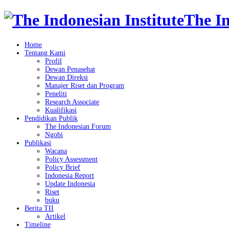
The In
Home
Tentang Kami
Profil
Dewan Penasehat
Dewan Direksi
Manajer Riset dan Program
Peneliti
Research Associate
Kualifikasi
Pendidikan Publik
The Indonesian Forum
Ngobi
Publikasi
Wacana
Policy Assessment
Policy Brief
Indonesia Report
Update Indonesia
Riset
buku
Berita TII
Artikel
Timeline