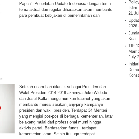
Polic
Papua”. Penerbitan Update Indonesia dengan tema-
Iklim 
tema aktual dan regular diharapkan akan membantu
21 Ju
para pembuat kebijakan di pemerintahan dan
Updat
2026 
Jumla
Kuali
TIF 1
Mamp
July 
Initi
Demok
Konst
ws
Setelah enam hari dilantik sebagai Presiden dan
Wakil Presiden 2014-2019 akhirnya Joko Widodo
dan Jusuf Kalla mengumumkan kabinet yang akan
membantu merealisasikan janji-janji kampanye
presiden dan wakil presiden. Terdapat 34 Menteri
yang mengisi pos-pos di berbagai kementerian, latar
belakang mulai dari professional murni hingga
aktivis partai. Berdasarkan fungsi, terdapat
kementerian lama. Selain itu juga terdapat