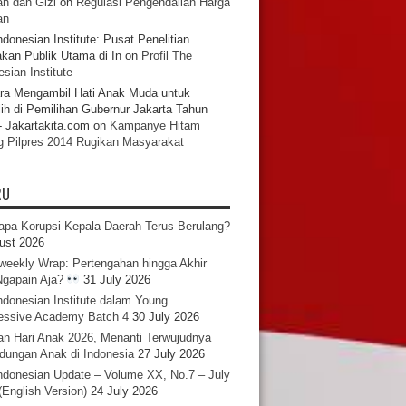
n dan Gizi
on
Regulasi Pengendalian Harga
an
ndonesian Institute: Pusat Penelitian
akan Publik Utama di In
on
Profil The
sian Institute
ra Mengambil Hati Anak Muda untuk
ih di Pemilihan Gubernur Jakarta Tahun
- Jakartakita.com
on
Kampanye Hitam
g Pilpres 2014 Rugikan Masyarakat
RU
pa Korupsi Kepala Daerah Terus Berulang?
ust 2026
iweekly Wrap: Pertengahan hingga Akhir
 Ngapain Aja?
31 July 2026
ndonesian Institute dalam Young
essive Academy Batch 4
30 July 2026
an Hari Anak 2026, Menanti Terwujudnya
ndungan Anak di Indonesia
27 July 2026
ndonesian Update – Volume XX, No.7 – July
(English Version)
24 July 2026