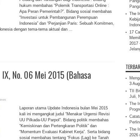
Panga
hukum membahas “Polemik Transportasi Online :
Pang
Apa Peran Pemerintah?”. Bidang sosial membahas
The I
“Investasi untuk Pembangunan Perempuan
Kebij
Indonesia” dan “Perjanjian Paris: Sebuah Komitmen,
Indone
onesia dengan tema-tema aktual dan ...
17 Ca
Memil
2017 
Jelan
TERBA
 IX, No. 06 Mei 2015 (Bahasa
Menga
3 Aug
TII B
Juli,
iews
The I
Laporan utama Update Indonesia bulan Mei 2015
Progr
kali ini mengangkat judul “Menakar Urgensi Revisi
Catat
UU Pilkada-UU Parpol”. Bidang politik membahas
Perli
“Kemiskinan dan Pertengkaran Politik” dan
The I
“Momentum Evaluasi Kabinet Kerja”. Serta bidang
2026 
sosial membahas tentang “Fokus (Lagi) ke Tanah