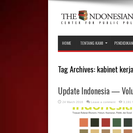
HOME
TENTANG KAMI
PENDIDIKAN
Tag Archives:
kabinet kerj
Update Indonesia — Volu
24 March 2016
Leave a comment
3,191 